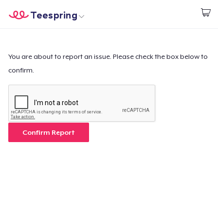
Teespring
Beginnen zu Designen
Startseite
Login
Login
You are about to report an issue. Please check the box below to
confirm.
Meine Bestellung verfolgen
Designen und verkaufen
So funktioniert's
Confirm Report
Überall verkaufen
Etwas verkaufen