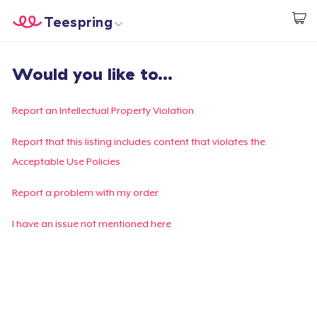
Teespring
Beginnen zu Designen
Startseite
Login
Would you like to...
Login
Meine Bestellung verfolgen
Report an Intellectual Property Violation
Designen und verkaufen
Report that this listing includes content that violates the
Acceptable Use Policies
So funktioniert's
Report a problem with my order
Überall verkaufen
I have an issue not mentioned here
Etwas verkaufen