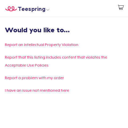
Teespring
Beginnen zu Designen
Startseite
Login
Would you like to...
Login
Meine Bestellung verfolgen
Report an Intellectual Property Violation
Designen und verkaufen
Report that this listing includes content that violates the
Acceptable Use Policies
So funktioniert's
Report a problem with my order
Überall verkaufen
I have an issue not mentioned here
Etwas verkaufen