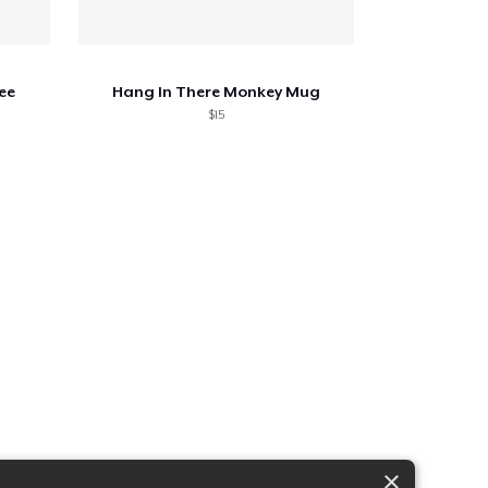
ee
Hang In There Monkey Mug
$15
×