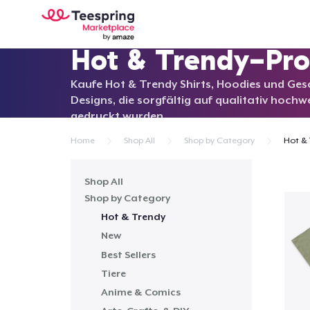
Hot & Trendy-Pr
Kaufe Hot & Trendy Shirts, Hoodies und Ges
Designs, die sorgfältig auf qualitativ hochw
gedruckt wurden.
Home
Shop All
Shop by Category
Hot & 
Shop All
Shop by Category
Hot & Trendy
New
Best Sellers
Tiere
Anime & Comics