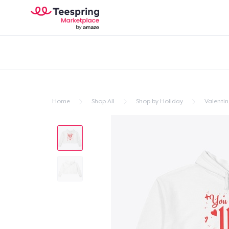
Home
Shop All
Shop by Holiday
Valentin