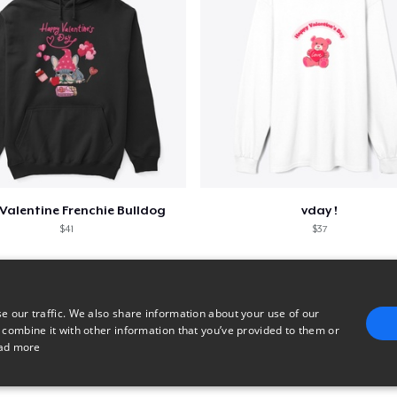
Valentine Frenchie Bulldog
vday !
$41
$37
e our traffic. We also share information about your use of our
 combine it with other information that you’ve provided to them or
ad more
E
TARGETING
FUNCTIONALITY
UNCLASSIFIED