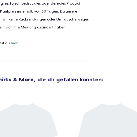
igtes, falsch bedrucktes oder defektes Produkt
 Kaufpreis innerhalb von 30 Tagen. Da unsere
nen wir keine Rücksendungen oder Umtausche wegen
el wurde zum
Einkaufswagen
 einfach Ihre Meinung geändert haben.
efügt
Zum Ein
est du
hier
.
 Kasse gehen
Weiter Einkaufen
hirts & More
, die dir gefallen könnten: