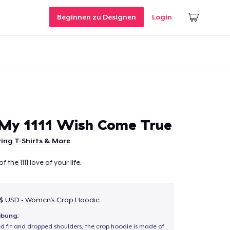
Beginnen zu Designen
Login
 My 1111 Wish Come True
ing T-Shirts & More
 the 1111 love of your life.
 $ USD - Women's Crop Hoodie
ibung:
ed fit and dropped shoulders, the crop hoodie is made of