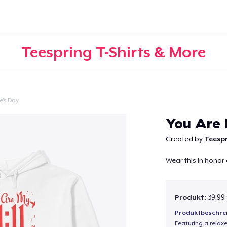
Teespring T-Shirts & More
e's Day
Weiter
You Are
Created by
Teespr
Wear this in honor of
Produkt:
39,99
Produktbeschre
Featuring a relax