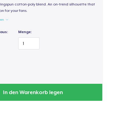
 ringspun cotton-poly blend. An on-trend silhouette that
on for your fans.
gen
 aus:
Menge:
In den Warenkorb legen