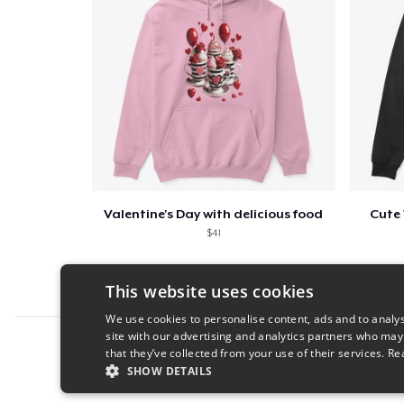
Valentine's Day with delicious food
Cute 
$41
This website uses cookies
We use cookies to personalise content, ads and to analys
site with our advertising and analytics partners who may
Report this product
that they’ve collected from your use of their services.
Re
SHOW DETAILS
STRICTLY NECESSARY
PERFORMANC