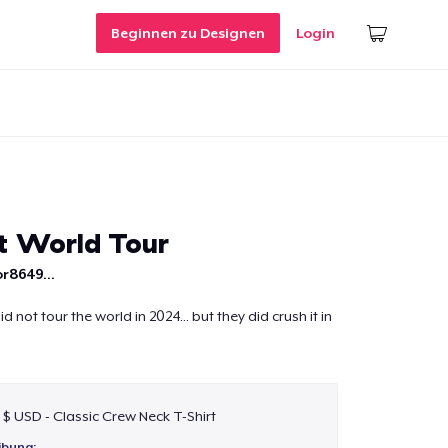
Beginnen zu Designen
Login
t World Tour
r8649...
not tour the world in 2024... but they did crush it in
 $ USD - Classic Crew Neck T-Shirt
ibung: