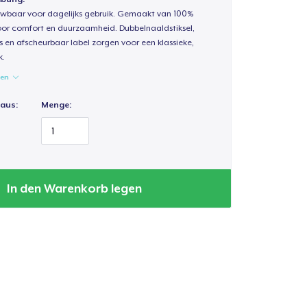
uwbaar voor dagelijks gebruik. Gemaakt van 100%
oor comfort en duurzaamheid. Dubbelnaaldstiksel,
s en afscheurbaar label zorgen voor een klassieke,
k.
gen
 aus:
Menge:
In den Warenkorb legen