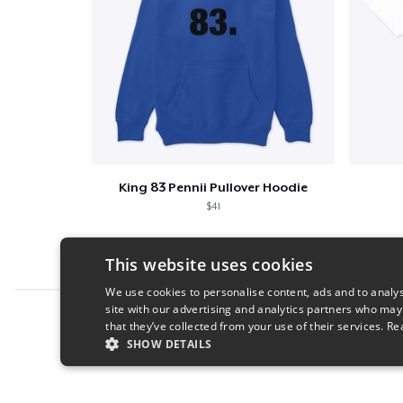
King 83 Pennii Pullover Hoodie
$41
This website uses cookies
We use cookies to personalise content, ads and to analys
site with our advertising and analytics partners who may
Report this product
that they’ve collected from your use of their services.
Re
SHOW DETAILS
STRICTLY NECESSARY
PERFORMANC