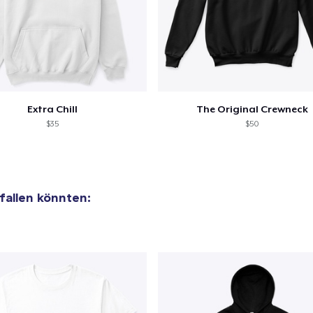
Extra Chill
The Original Crewneck
$35
$50
efallen könnten: