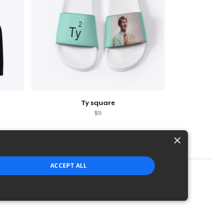
Ty square
$51
×
ACCEPT ALL