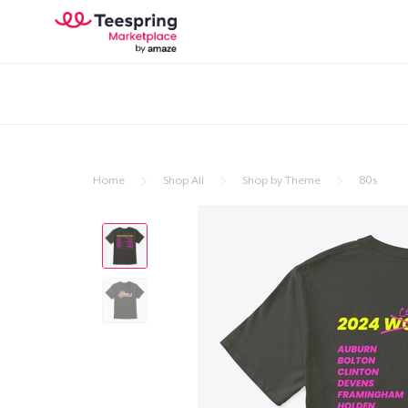
Home
Shop All
Shop by Theme
80s