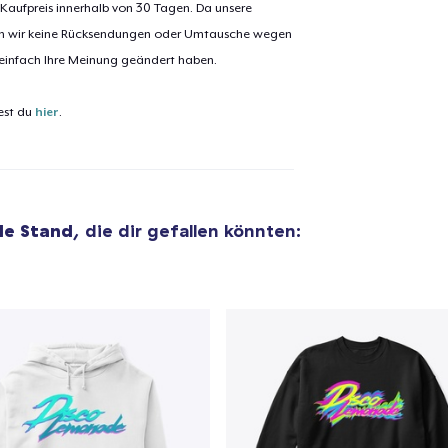
 Kaufpreis innerhalb von 30 Tagen. Da unsere
nen wir keine Rücksendungen oder Umtausche wegen
 einfach Ihre Meinung geändert haben.
el wurde zum
Einkaufswagen
efügt
est du
hier
.
Zum Ein
de Stand
, die dir gefallen könnten:
 Kasse gehen
Weiter Einkaufen