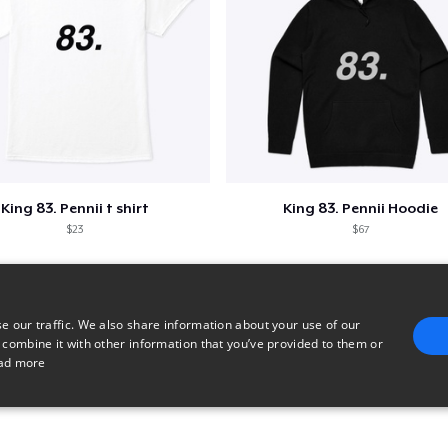
King 83. Pennii t shirt
King 83. Pennii Hoodie
$23
$67
e our traffic. We also share information about your use of our
 combine it with other information that you’ve provided to them or
ad more
E
TARGETING
FUNCTIONALITY
UNCLASSIFIED