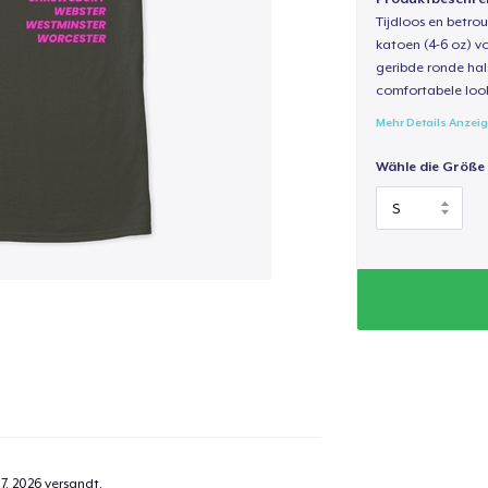
Tijdloos en betro
katoen (4-6 oz) v
geribde ronde hal
comfortabele loo
Mehr Details Anzei
Wähle die Größe
7, 2026
versandt.