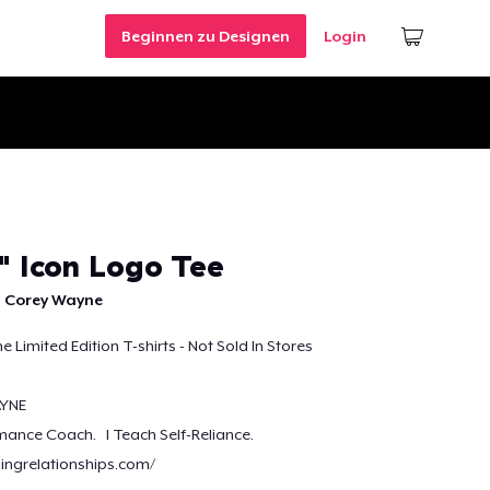
Beginnen zu Designen
Login
" Icon Logo Tee
 Corey Wayne
Limited Edition T-shirts - Not Sold In Stores
YNE
mance Coach. I Teach Self-Reliance.
dingrelationships.com/