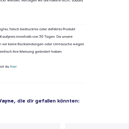
ickt werden, verfolgen wir die Pakete nicht, sobald
igtes, falsch bedrucktes oder defektes Produkt
 Kaufpreis innerhalb von 30 Tagen. Da unsere
el wurde zum
Einkaufswagen
nen wir keine Rücksendungen oder Umtausche wegen
efügt
Zum Ein
 einfach Ihre Meinung geändert haben.
est du
hier
.
 Kasse gehen
Weiter Einkaufen
Wayne
, die dir gefallen könnten: