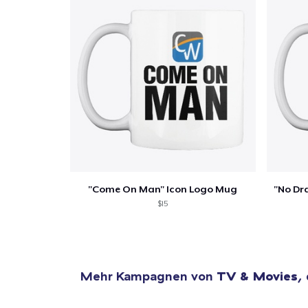
"Come On Man" Icon Logo Mug
"No Dr
$15
Mehr Kampagnen von
TV & Movies
,