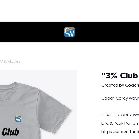
TV & Movies
Weiter
"3% Club
Created by
Coach
Coach Corey Wayne 
COACH COREY WA
Life & Peak Perfor
https://understan