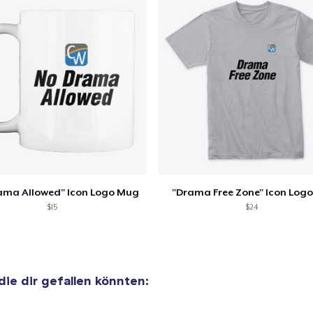
ama Allowed" Icon Logo Mug
"Drama Free Zone" Icon Logo
$15
$24
 die dir gefallen könnten: