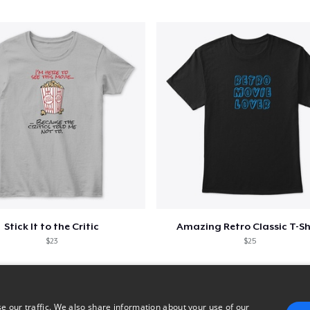
Stick It to the Critic
Amazing Retro Classic T-Sh
$23
$25
e our traffic. We also share information about your use of our