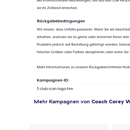
Bei internationalen Bestellungen, die aus den USA versch
sie ihr Zielland erreichen.
Rückgabebedingungen
Wir wissen, dass Unfälle passieren. Wenn Sie ein beschäd
erhalten, ersetzen wir es gerne oder erstatten Ihnen den
1
Artik
Produkte jedoch auf Bestellung gefertigt werden, kön
hinzug
falscher Größen oder Farben akzeptieren oder wenn Sie
Mehr Informationen zu unseren Rückgaberichtlinien find
Kampagnen-ID:
Zur
3-club-icon-logo-tee
Mehr Kampagnen von
Coach Corey 