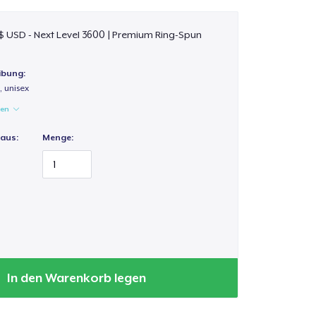
 $ USD - Next Level 3600 | Premium Ring-Spun
ibung:
 unisex
gen
 aus:
Menge:
In den Warenkorb legen