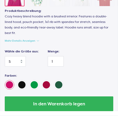
24,99 $
Produktbeschreibung:
Classic Long Sleeve Tee
Cozy heavy blend hoodie with a brushed interior. Features a double-
36,99 $
lined hood, pouch pocket, 1x1 rib with spandex for stretch, seamless
body, and eco-friendly tear-away label. Hoodie runs small; size up for
best fit.
Next Level 3600 | Premium Ring-Spun Cotton T-Shirt
Mehr Details Anzeigen
24,99 $
Wähle die Größe aus:
Menge:
Farben:
In den Warenkorb legen