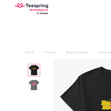
Home
Shop All
Shop by Holiday
Junetee