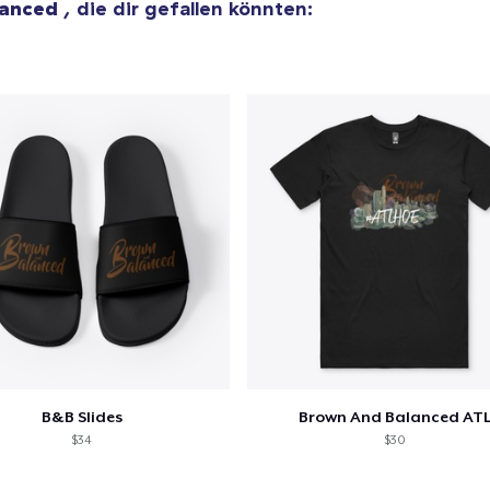
lanced
, die dir gefallen könnten:
Women's Classic Tee
30,00 $
Women's Premium V-Neck Tee
35,00 $
B&B Slides
Brown And Balanced AT
$34
$30