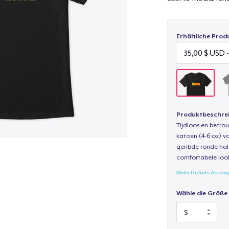
Erhältliche Prod
Produktbeschre
Tijdloos en betro
katoen (4-6 oz) v
geribde ronde hal
comfortabele loo
Mehr Details Anzei
Wähle die Größe