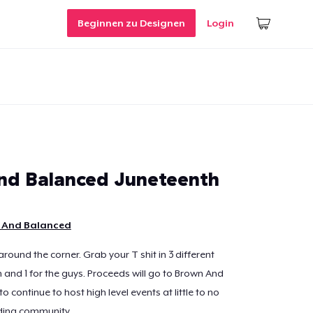
Beginnen zu Designen
Login
d Balanced Juneteenth
 And Balanced
 around the corner. Grab your T shit in 3 different
n and 1 for the guys. Proceeds will go to Brown And
o continue to host high level events at little to no
nding community