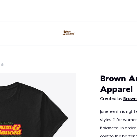
nth
Weiter
Brown An
Apparel
Created by
Brown
Juneteenth is right
styles. 2 for wome
Balanced, in order t
cost to the barte