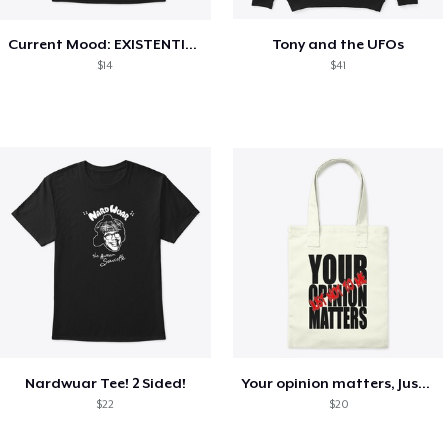
Current Mood: EXISTENTIAL CRISIS
Tony and the UFOs
$14
$41
Nardwuar Tee! 2 Sided!
Your opinion matters, Just not to me!
$22
$20