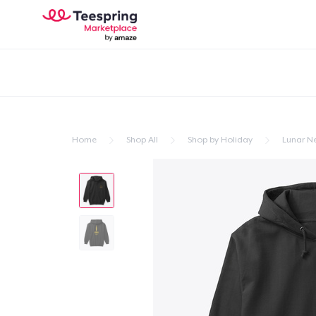
Home
Shop All
Shop by Holiday
Lunar N