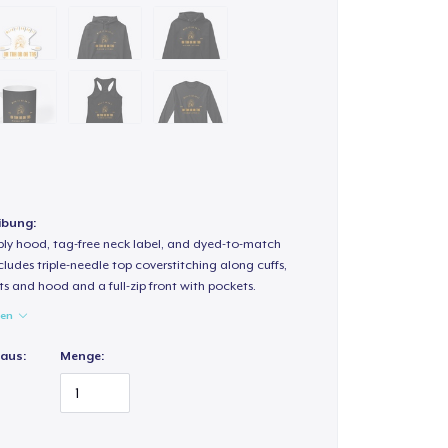
ibung:
-ply hood, tag-free neck label, and dyed-to-match
ludes triple-needle top coverstitching along cuffs,
s and hood and a full-zip front with pockets.
gen
 aus:
Menge: