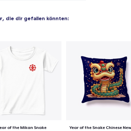
Comfort Tee
26,99 $
r
, die dir gefallen könnten:
Mug
16,99 $
Women's Racerback Tank
24,99 $
Classic Long Sleeve Tee
29,99 $
Next Level 3600 | Premium Ring-Spun Cotton T-Shirt
27,99 $
ear of the Mikan Snake
Year of the Snake Chinese New