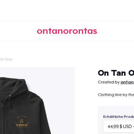
ontanorontas
ew Year
Weiter
On Tan O
Created by
ontan
Clothing line by th
Erhältliche Prod