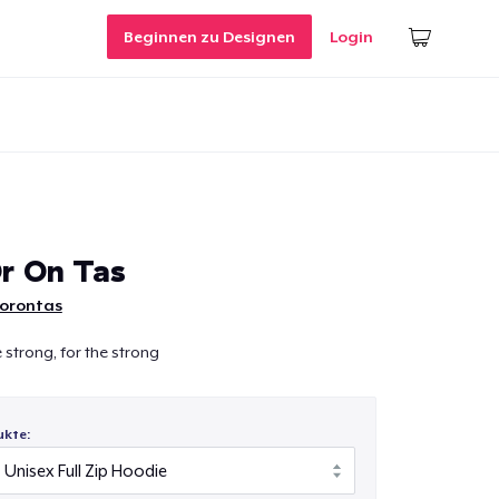
Beginnen zu Designen
Login
r On Tas
orontas
e strong, for the strong
ukte: