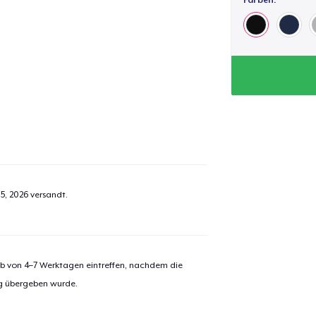
5, 2026
versandt.
alb von 4–7 Werktagen eintreffen, nachdem die
ng übergeben wurde.
el wurde zum
Einkaufswagen
efügt