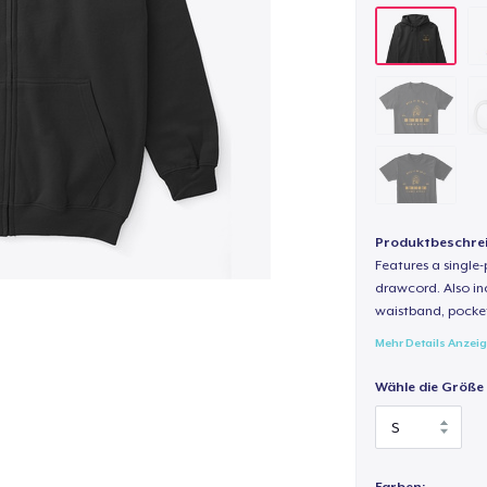
Produktbeschre
Features a single
drawcord. Also inc
waistband, pocket
Mehr Details Anzei
Wähle die Größe
Farben: