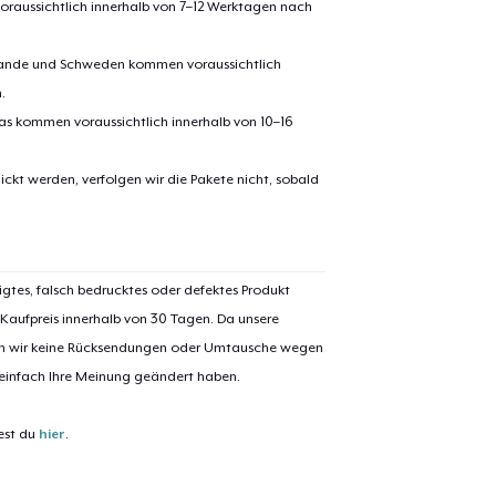
Zum Ein
oraussichtlich innerhalb von 7–12 Werktagen nach
erlande und Schweden kommen voraussichtlich
.
pas kommen voraussichtlich innerhalb von 10–16
 Kasse gehen
Weiter Einkaufen
ickt werden, verfolgen wir die Pakete nicht, sobald
Unisex Full Zip Hoodie
44,99 $
Die Cut Sticker
igtes, falsch bedrucktes oder defektes Produkt
7,99 $
 Kaufpreis innerhalb von 30 Tagen. Da unsere
nen wir keine Rücksendungen oder Umtausche wegen
Unisex Classic Pullover Hoodie
 einfach Ihre Meinung geändert haben.
44,99 $
est du
hier
.
Unisex Premium Pullover Hoodie
49,99 $