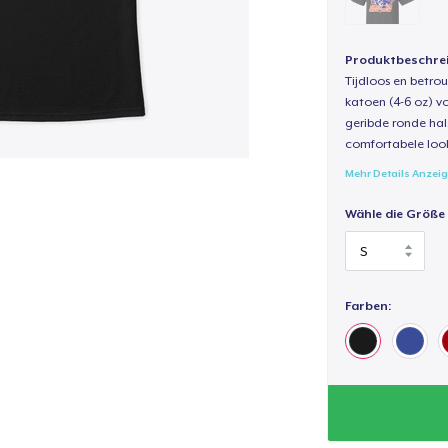
Produktbeschre
Tijdloos en betro
katoen (4-6 oz) v
geribde ronde hal
comfortabele loo
Mehr Details Anzei
Wähle die Größe
Farben: