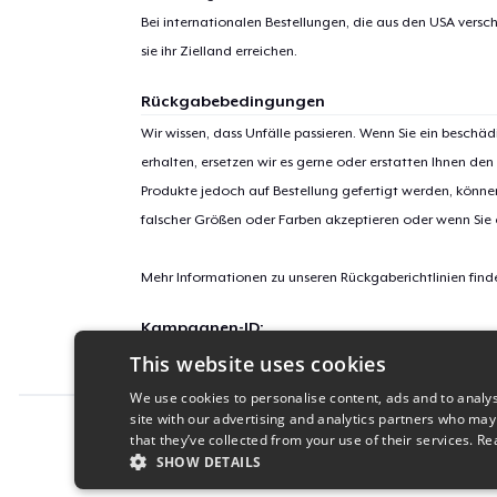
Bei internationalen Bestellungen, die aus den USA versch
sie ihr Zielland erreichen.
Rückgabebedingungen
Wir wissen, dass Unfälle passieren. Wenn Sie ein beschäd
erhalten, ersetzen wir es gerne oder erstatten Ihnen den
Produkte jedoch auf Bestellung gefertigt werden, kön
falscher Größen oder Farben akzeptieren oder wenn Sie
Mehr Informationen zu unseren Rückgaberichtlinien find
Kampagnen-ID:
This website uses cookies
Sunday_Showdown
We use cookies to personalise content, ads and to analys
site with our advertising and analytics partners who may
Report this product
that they’ve collected from your use of their services.
Re
SHOW DETAILS