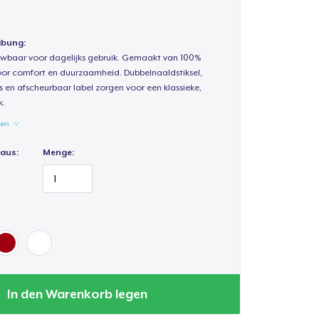
ibung:
uwbaar voor dagelijks gebruik. Gemaakt van 100%
oor comfort en duurzaamheid. Dubbelnaaldstiksel,
s en afscheurbaar label zorgen voor een klassieke,
k.
gen
 aus:
Menge:
In den Warenkorb legen