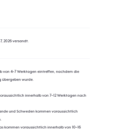
el wurde zum
Einkaufswagen
efügt
Zum Ein
7, 2026
versandt.
alb von 4–7 Werktagen eintreffen, nachdem die
 Kasse gehen
Weiter Einkaufen
ng übergeben wurde.
Classic Crew Neck T-Shirt
oraussichtlich innerhalb von 7–12 Werktagen nach
22,99 $
erlande und Schweden kommen voraussichtlich
Unisex Premium Pullover Hoodie
.
40,99 $
pas kommen voraussichtlich innerhalb von 10–16