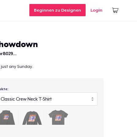
Beginnen zu Designen
Login
Showdown
r8029...
t just any Sunday.
ukte: