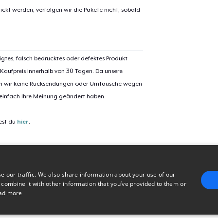
Unisex Classic Crewneck Sweatshirt
ickt werden, verfolgen wir die Pakete nicht, sobald
32,99 $
Women's Classic Tee
23,99 $
igtes, falsch bedrucktes oder defektes Produkt
 Kaufpreis innerhalb von 30 Tagen. Da unsere
Comfort Colors 1717 | Classic Heavyweight T-Shirt
nen wir keine Rücksendungen oder Umtausche wegen
24,99 $
 einfach Ihre Meinung geändert haben.
est du
hier
.
e our traffic. We also share information about your use of our
 combine it with other information that you’ve provided to them or
ad more