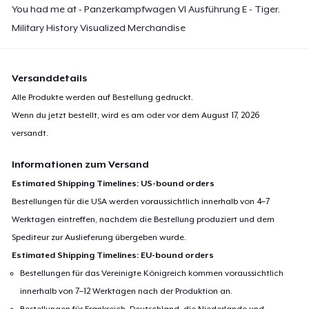
You had me at - Panzerkampfwagen VI Ausführung E - Tiger.
27,99 $
Military History Visualized Merchandise
Kids Premium Tee
26,99 $
Versanddetails
Alle Produkte werden auf Bestellung gedruckt.
Women's Flowy Tank Top
Wenn du jetzt bestellt, wird es am oder vor dem
August 17, 2026
26,99 $
versandt.
Premium Tank Top
Informationen zum Versand
27,99 $
Estimated Shipping Timelines: US-bound orders
Bestellungen für die USA werden voraussichtlich innerhalb von 4–7
Women's Boyfriend Tee
Werktagen eintreffen, nachdem die Bestellung produziert und dem
27,99 $
Spediteur zur Auslieferung übergeben wurde.
Estimated Shipping Timelines: EU-bound orders
Classic Long Sleeve Tee
27,99 $
Bestellungen für das Vereinigte Königreich kommen voraussichtlich
innerhalb von 7–12 Werktagen nach der Produktion an.
Bestellungen für Frankreich, Deutschland, die Niederlande und