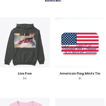
könnten:
Live Free
American Flag Mints Tin
$41
$5