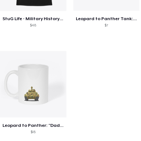
StuG Life - Military History Visualized
Leopard to Panther Tank: "Daddy?"
$48
$7
Leopard to Panther: "Daddy?"
$18