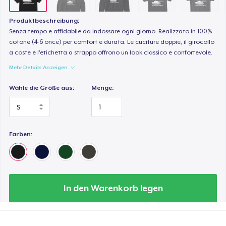
27,99 $
Produktbeschreibung:
Premium V-Neck Tee
Senza tempo e affidabile da indossare ogni giorno. Realizzato in 100%
29,99 $
cotone (4-6 once) per comfort e durata. Le cuciture doppie, il girocollo
a coste e l'etichetta a strappo offrono un look classico e confortevole.
Mehr Details Anzeigen
Premium V-Neck Tee
37,08 $
Wähle die Größe aus:
Menge:
Women's Premium V-Neck Tee
27,99 $
Farben:
Premium Long Sleeve Tee
32,99 $
Women's Comfort Tee
In den Warenkorb legen
26,99 $
Classic Tank Top