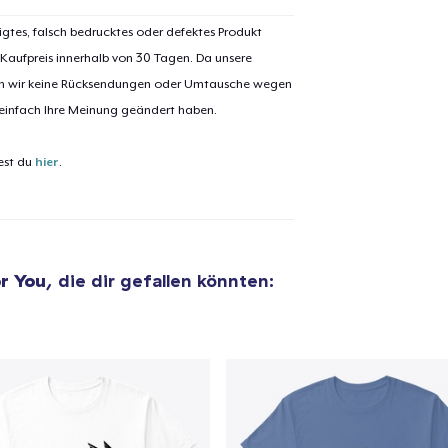
igtes, falsch bedrucktes oder defektes Produkt
 Kaufpreis innerhalb von 30 Tagen. Da unsere
nen wir keine Rücksendungen oder Umtausche wegen
el wurde zum
Einkaufswagen
 einfach Ihre Meinung geändert haben.
efügt
Zum Ein
est du
hier
.
 Kasse gehen
Weiter Einkaufen
r You
, die dir gefallen könnten: