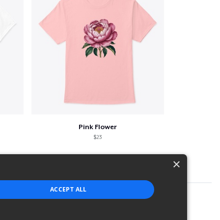
Pink Flower
$23
×
ACCEPT ALL