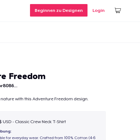
Beginnen zu Designen
Login
re Freedom
r8086...
 nature with this Adventure Freedom design.
 $ USD - Classic Crew Neck T-Shirt
ibung:
able for everyday wear. Crafted from 100% Cotton (4-6