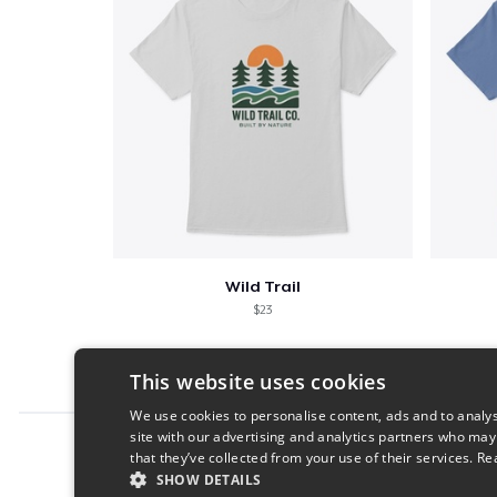
Wild Trail
$23
This website uses cookies
We use cookies to personalise content, ads and to analys
site with our advertising and analytics partners who may
Report this product
that they’ve collected from your use of their services.
Re
SHOW DETAILS