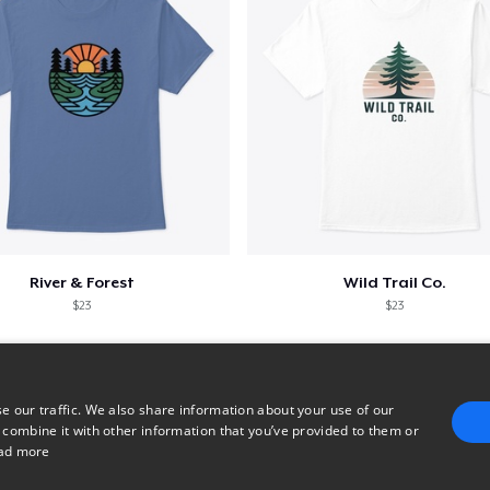
River & Forest
Wild Trail Co.
$23
$23
e our traffic. We also share information about your use of our
 combine it with other information that you’ve provided to them or
ad more