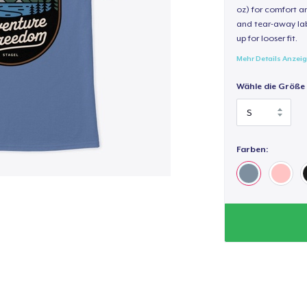
oz) for comfort an
and tear-away label
up for looser fit.
Mehr Details Anzei
Wähle die Größe
Farben: