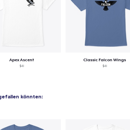
Apex Ascent
Classic Falcon Wings
$41
$41
 gefallen könnten: