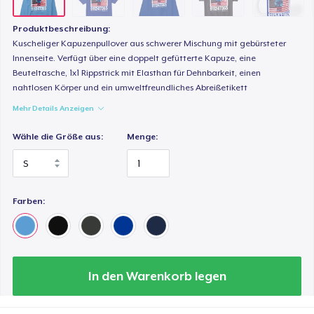
44,99 $
Produktbeschreibung:
Tru transfer Printed Premium Tee
Kuscheliger Kapuzenpullover aus schwerer Mischung mit gebürsteter
31,99 $
Innenseite. Verfügt über eine doppelt gefütterte Kapuze, eine
Beuteltasche, 1x1 Rippstrick mit Elasthan für Dehnbarkeit, einen
nahtlosen Körper und ein umweltfreundliches Abreißetikett
Tru Transfer Printed Classic Tee
Mehr Details Anzeigen
26,99 $
Wähle die Größe aus:
Menge:
Tru Transfer Unisex Crewneck Sweatshirt
38,99 $
Farben:
Tru Transfer Printed Unisex Premium Hoodie
53,99 $
Classic Long Sleeve Tee
30,99 $
In den Warenkorb legen
Next Level 3600 | Premium Ring-Spun Cotton T-Shirt