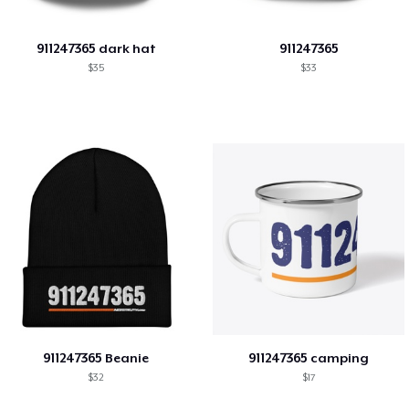
911247365 dark hat
911247365
$35
$33
911247365 Beanie
911247365 camping
$32
$17