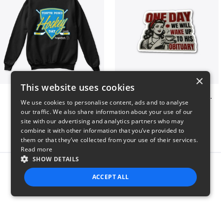
×
This website uses cookies
Youth Pond Hockey
ONE DAY WE WILL WAKE UP TO HIS OBITUARY
We use cookies to personalise content, ads and to analyse
$33
$10
our traffic. We also share information about your use of our
site with our advertising and analytics partners who may
combine it with other information that you’ve provided to
them or that they’ve collected from your use of their services.
Read more
SHOW DETAILS
Report this product
ACCEPT ALL
STRICTLY NECESSARY
PERFORMANCE