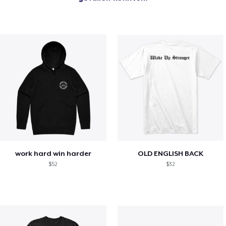
work hard win harder
OLD ENGLISH BACK
$52
$32