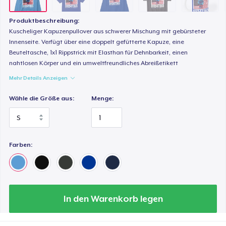
44,99 $
Produktbeschreibung:
Tru transfer Printed Premium Tee
Kuscheliger Kapuzenpullover aus schwerer Mischung mit gebürsteter
31,99 $
Innenseite. Verfügt über eine doppelt gefütterte Kapuze, eine
Beuteltasche, 1x1 Rippstrick mit Elasthan für Dehnbarkeit, einen
nahtlosen Körper und ein umweltfreundliches Abreißetikett
Tru Transfer Printed Classic Tee
Mehr Details Anzeigen
26,99 $
Wähle die Größe aus:
Menge:
Tru Transfer Unisex Crewneck Sweatshirt
38,99 $
Farben:
Tru Transfer Printed Unisex Premium Hoodie
53,99 $
Classic Long Sleeve Tee
30,99 $
In den Warenkorb legen
Next Level 3600 | Premium Ring-Spun Cotton T-Shirt