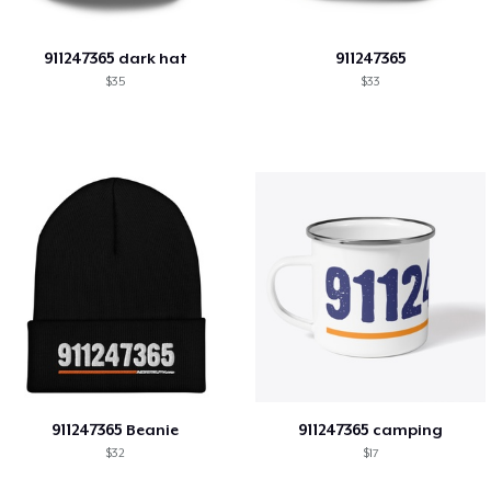
911247365 dark hat
911247365
$35
$33
911247365 Beanie
911247365 camping
$32
$17