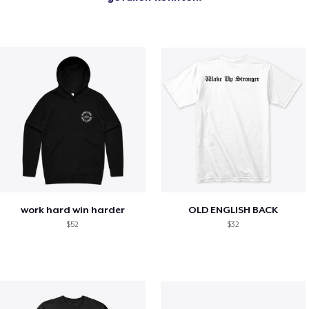
work hard win harder
OLD ENGLISH BACK
$52
$32