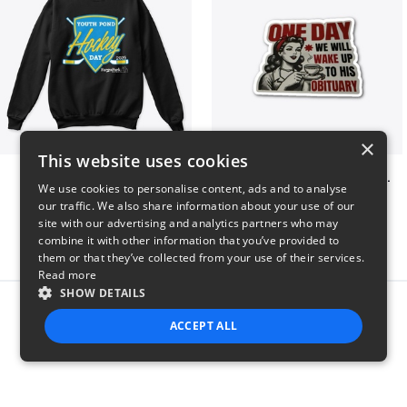
×
This website uses cookies
Youth Pond Hockey
ONE DAY WE WILL WAKE UP TO HIS OBITUARY
We use cookies to personalise content, ads and to analyse
$33
$10
our traffic. We also share information about your use of our
site with our advertising and analytics partners who may
combine it with other information that you’ve provided to
them or that they’ve collected from your use of their services.
Read more
SHOW DETAILS
Report this product
ACCEPT ALL
STRICTLY NECESSARY
PERFORMANCE