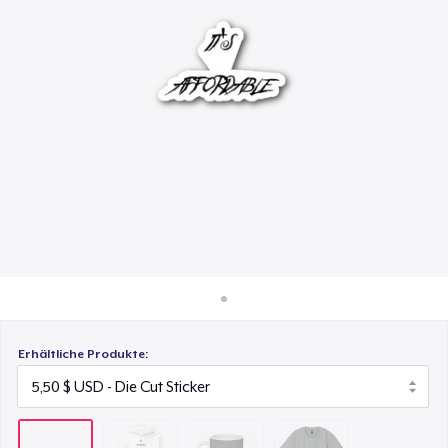
33,99 $
So funktioniert's
Überall verkaufen
Mug
11,99 $
Etwas verkaufen
Heavy Tee
36,99 $
Erhältliche Produkte: