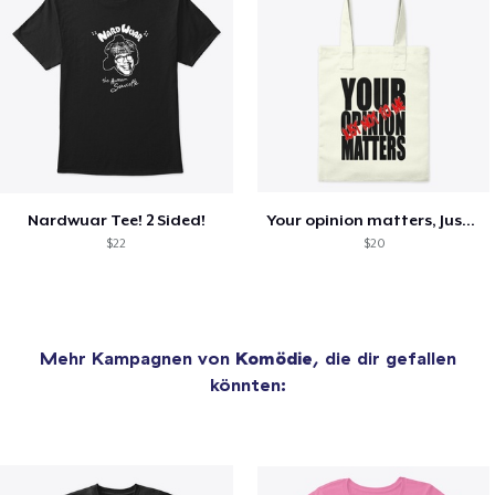
Nardwuar Tee! 2 Sided!
Your opinion matters, Just not to me!
$22
$20
Mehr Kampagnen von
Komödie
, die dir gefallen
könnten: