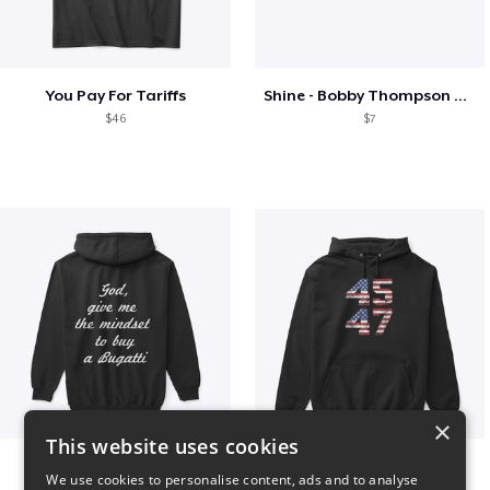
You Pay For Tariffs
Shine - Bobby Thompson Band Merch
$46
$7
×
This website uses cookies
B
Vintage 45-47 Design
We use cookies to personalise content, ads and to analyse
$51
$40