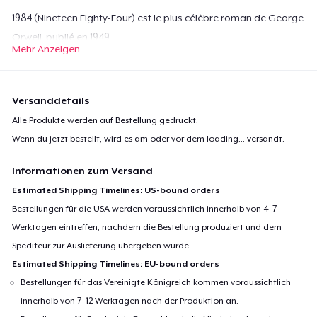
1984 (Nineteen Eighty-Four) est le plus célèbre roman de George
Orwell, publié en 1949.
Mehr Anzeigen
Il décrit une Grande-Bretagne trente ans après une guerre
nucléaire entre l'Est et l'Ouest censée avoir eu lieu dans les
années 1950 et où s'est instauré un régime de type totalitaire
Versanddetails
fortement inspiré à la fois du stalinisme et de certains éléments
Alle Produkte werden auf Bestellung gedruckt.
du nazisme1,2. La liberté d'expression n’existe plus. Toutes les
Wenn du jetzt bestellt, wird es am oder vor dem
loading...
versandt.
pensées sont minutieusement surveillées, et d’immenses
affiches sont placardées dans les rues, indiquant à tous que «
Informationen zum Versand
Big Brother vous regarde » (Big Brother is watching you).
Estimated Shipping Timelines: US-bound orders
Bestellungen für die USA werden voraussichtlich innerhalb von 4–7
Werktagen eintreffen, nachdem die Bestellung produziert und dem
Spediteur zur Auslieferung übergeben wurde.
Estimated Shipping Timelines: EU-bound orders
Bestellungen für das Vereinigte Königreich kommen voraussichtlich
innerhalb von 7–12 Werktagen nach der Produktion an.