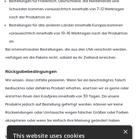
Bestellungen für Frankreich, Deutschland, die Niederlande und
Schweden kommen voraussichtlich innerhalb von 7–12 Werktagen
nach der Produktion an.
Bestellungen für alle anderen Länder innerhalb Europas kommen
voraussichtlich innerhalb von 10–16 Werktagen nach der Produktion
an.
Bei internationalen Bestellungen, die aus den USA verschickt werden,
verfolgen wir die Pakete nicht, sobald sie ihr Zielland erreichen.
Rückgabebedingungen
Wir wissen, dass Unfälle passieren. Wenn Sie ein beschädigtes, falsch
bedrucktes oder defektes Produkt erhalten, ersetzen wir es gerne oder
erstatten Ihnen den Kaufpreis innerhalb von 30 Tagen. Da unsere
Produkte jedoch auf Bestellung gefertigt werden, können wir keine
Rücksendungen oder Umtausche wegen falscher Größen oder Farben
akzeptieren oder wenn Sie einfach Ihre Meinung geändert haben.
×
This website uses cookies
Mehr Informationen zu unseren Rückgaberichtlinien findest du
hier
.