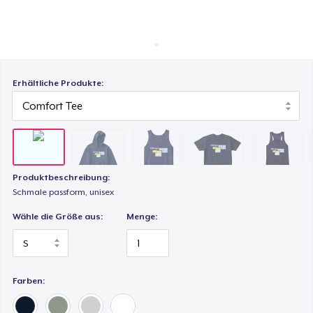
So funktioniert's
Classic Tank Top
Überall verkaufen
Etwas verkaufen
Kids Premium Tee
Erhältliche Produkte:
Women's Flowy Tank Top
Premium Tank Top
Produktbeschreibung:
Schmale passform, unisex
Wähle die Größe aus:
Menge:
Eco Unisex Tee
Farben: