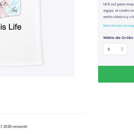
(4-6 oz) para may
aguja, el cuello 
estilo clásico y 
Mehr Details Anzei
Wähle die Größe
7, 2026
versandt.