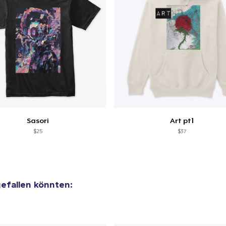
Sasori
Art pt1
$25
$37
 gefallen könnten: