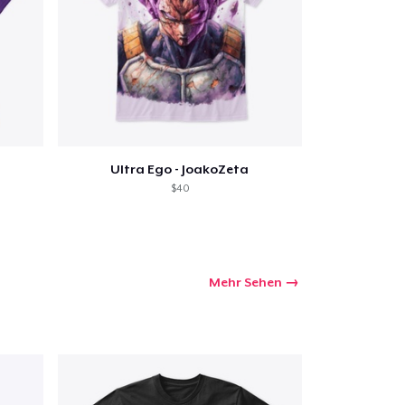
kaufswagen
Menge
Ultra Ego - JoakoZeta
$40
Mehr Sehen