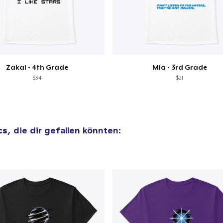
Zakai - 4th Grade
Mia - 3rd Grade
$34
$21
cs
, die dir gefallen könnten: