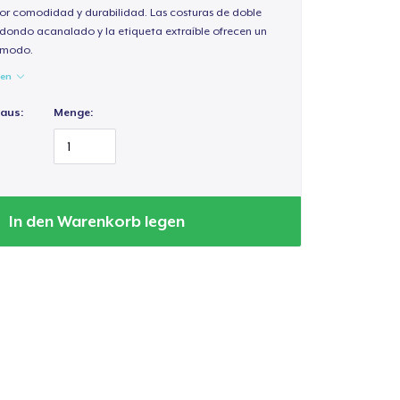
or comodidad y durabilidad. Las costuras de doble
redondo acanalado y la etiqueta extraíble ofrecen un
cómodo.
gen
 aus:
Menge:
In den Warenkorb legen