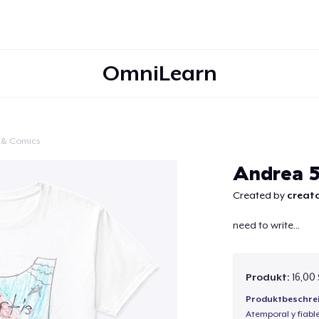
OmniLearn
 & Comics
Weiter
Andrea 5
Created by
creato
need to write...
Produkt:
16,00
Produktbeschre
Atemporal y fiabl