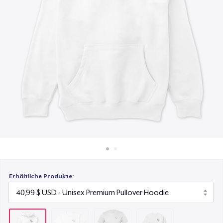
22,99 $
So funktioniert's
Überall verkaufen
Bella Canvas 3001 | Classic Unisex Jersey T-Shirt
24,99 $
Etwas verkaufen
Unisex Classic Crewneck Sweatshirt
32,99 $
Erhältliche Produkte: