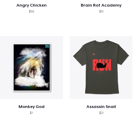
Angry Chicken
Brain Rot Academy
$56
$31
Monkey God
Assassin Snail
$7
$21