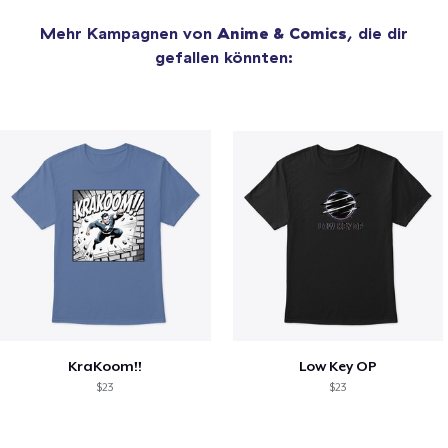
Mehr Kampagnen von
Anime & Comics
, die dir
gefallen könnten:
KraKoom!!
Low Key OP
$23
$23