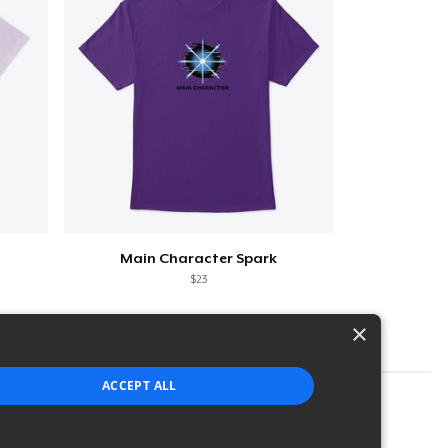
Main Character Spark
$23
×
ACCEPT ALL