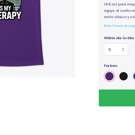
(4-6 oz) para may
aguja, el cuello 
estilo clásico y 
Mehr Details Anzei
Wähle die Größe
Farben: