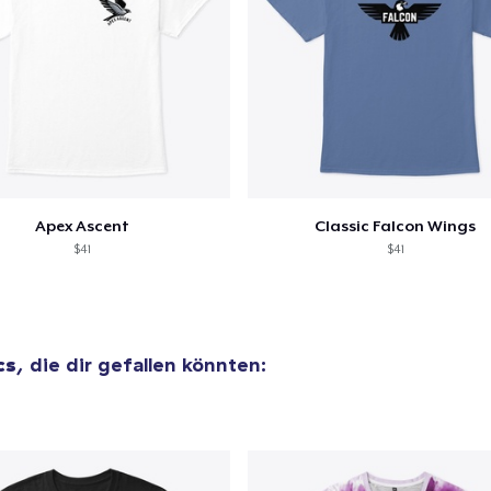
Apex Ascent
Classic Falcon Wings
$41
$41
cs
, die dir gefallen könnten: