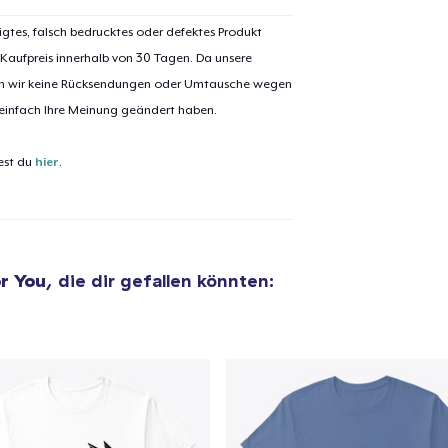
igtes, falsch bedrucktes oder defektes Produkt
 Kaufpreis innerhalb von 30 Tagen. Da unsere
nen wir keine Rücksendungen oder Umtausche wegen
el wurde zum
Einkaufswagen
 einfach Ihre Meinung geändert haben.
efügt
Zum Ein
est du
hier
.
 Kasse gehen
Weiter Einkaufen
r You
, die dir gefallen könnten: