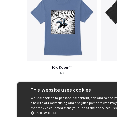
KraKoom!!
$23
This website uses cookies
We use cookies to personalise content, ads and to analys
site with our advertising and analytics partners who may
Report this product
that they’ve collected from your use of their services.
Re
SHOW DETAILS