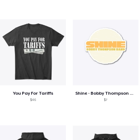
You Pay For Tariffs
Shine - Bobby Thompson Band Merch
$46
$7