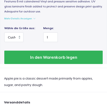
Features 6 mil calendered Vinyl and pressure sensitive adhesive. UV
32,99 $
gloss laminate finish added to protect and preserve design print quality.
Adequate for outdoor use.
Women's Classic Tee
Mehr Details Anzeigen
21,99 $
Wähle die Größe aus:
Menge:
Comfort Colors 1717 | Classic Heavyweight T-Shirt
23,99 $
Classic Long Sleeve Tee
28,99 $
In den Warenkorb legen
Next Level 3600 | Premium Ring-Spun Cotton T-Shirt
23,99 $
Apple pie is a classic dessert made primarily from apples,
sugar, and pastry dough.
Versanddetails