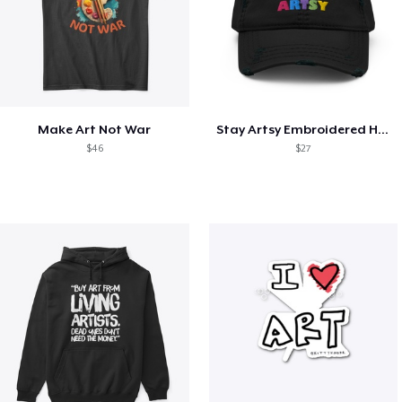
Make Art Not War
Stay Artsy Embroidered Hat
$46
$27