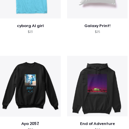
cyborg AI girl
Galaxy Print!
$23
$25
Aya 2057.
End of Adventure