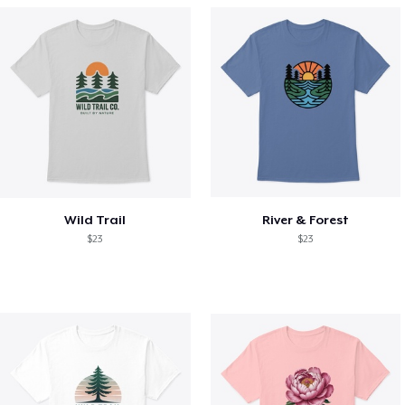
Wild Trail
River & Forest
$23
$23