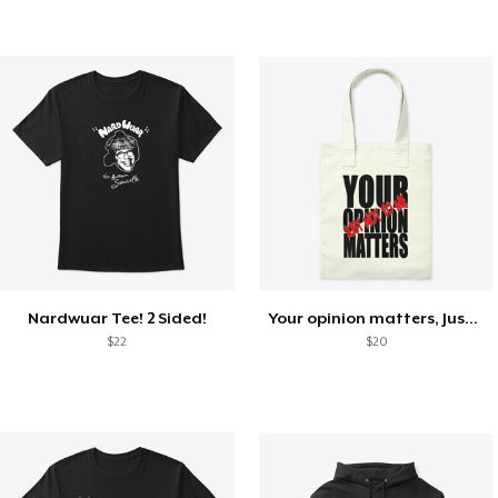
Nardwuar Tee! 2 Sided!
Your opinion matters, Just not to me!
$22
$20