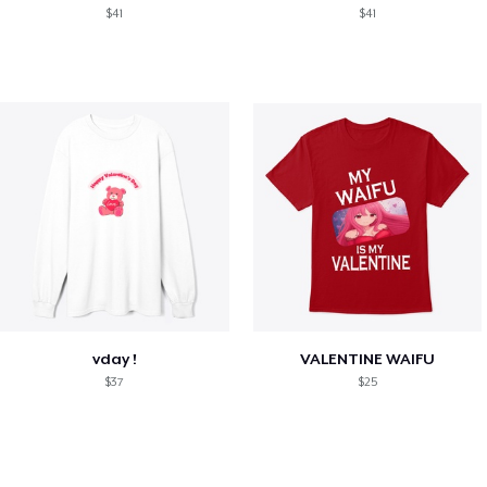
$41
$41
vday !
VALENTINE WAIFU
$37
$25