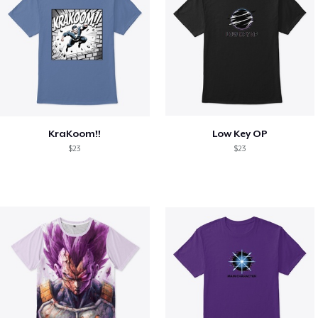
KraKoom!!
Low Key OP
$23
$23