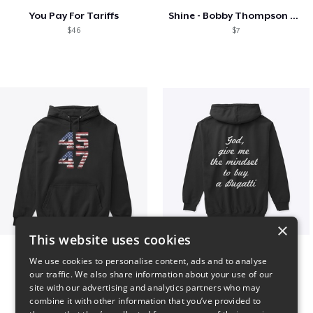
You Pay For Tariffs
Shine - Bobby Thompson Band Merch
$46
$7
×
This website uses cookies
Vintage 45-47 Design
B
We use cookies to personalise content, ads and to analyse
$40
$51
our traffic. We also share information about your use of our
site with our advertising and analytics partners who may
combine it with other information that you’ve provided to