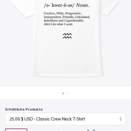
40,00 $
So funktioniert's
Überall verkaufen
Classic Tank Top
25,00 $
Etwas verkaufen
Premium Tank Top
26,00 $
Classic Long Sleeve Tee
27,00 $
Erhältliche Produkte: