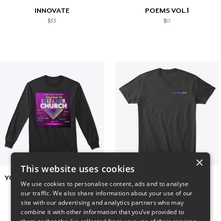
INNOVATE
POEMS VOL.1
$33
$17
×
This website uses cookies
YCOG YOUTH VOLUNTEERS
BADZ71 2025
We use cookies to personalise content, ads and to analyse
$31
$24
our traffic. We also share information about your use of our
site with our advertising and analytics partners who may
combine it with other information that you’ve provided to