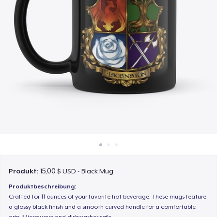
So funktioniert's
Überall verkaufen
Etwas verkaufen
Produkt:
15,00 $ USD - Black Mug
Produktbeschreibung:
Crafted for 11 ounces of your favorite hot beverage. These mugs feature
a glossy black finish and a smooth curved handle for a comfortable
grip. Microwave and dishwasher safe.