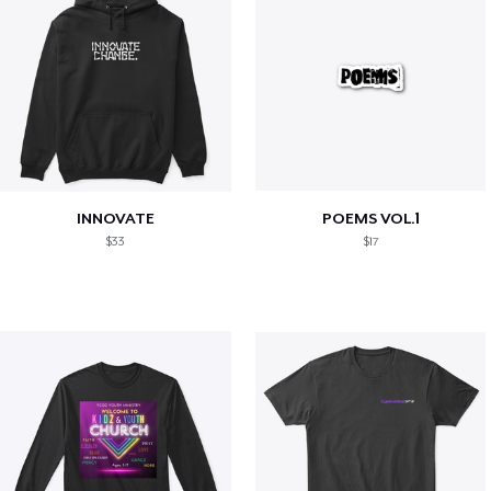
INNOVATE
POEMS VOL.1
$33
$17