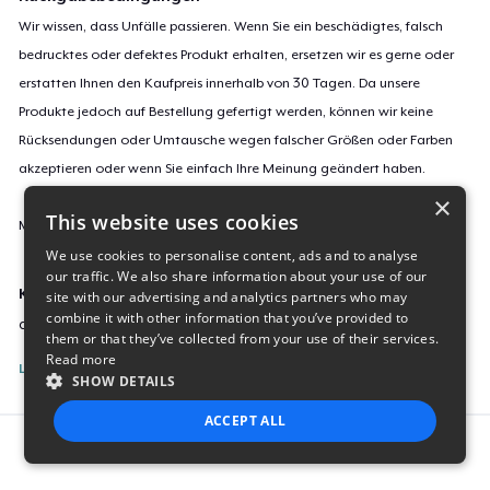
Wir wissen, dass Unfälle passieren. Wenn Sie ein beschädigtes, falsch
bedrucktes oder defektes Produkt erhalten, ersetzen wir es gerne oder
erstatten Ihnen den Kaufpreis innerhalb von 30 Tagen. Da unsere
Produkte jedoch auf Bestellung gefertigt werden, können wir keine
Rücksendungen oder Umtausche wegen falscher Größen oder Farben
akzeptieren oder wenn Sie einfach Ihre Meinung geändert haben.
×
This website uses cookies
Mehr Informationen zu unseren Rückgaberichtlinien findest du
hier
.
We use cookies to personalise content, ads and to analyse
our traffic. We also share information about your use of our
Kampagnen-ID:
site with our advertising and analytics partners who may
combine it with other information that you’ve provided to
autumn-pumpkins-gourds
them or that they’ve collected from your use of their services.
Read more
Listing melden
SHOW DETAILS
ACCEPT ALL
Report this product
STRICTLY NECESSARY
PERFORMANCE