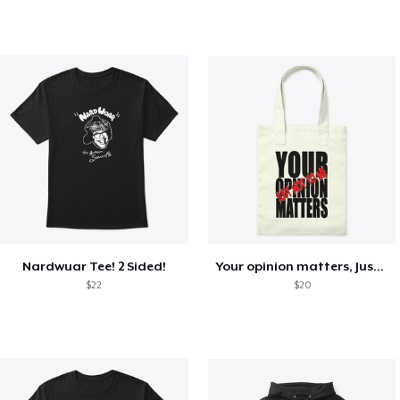
Nardwuar Tee! 2 Sided!
Your opinion matters, Just not to me!
$22
$20