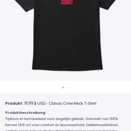
So funktioniert's
Überall verkaufen
Etwas verkaufen
Produkt:
19,99 $ USD - Classic Crew Neck T-Shirt
Produktbeschreibung:
Tijdloos en betrouwbaar voor dagelijks gebruik. Gemaakt van 100%
katoen (4-6 oz) voor comfort en duurzaamheid. Dubbelnaaldstiksel,
geribde ronde hals en afscheurbaar label zorgen voor een klassieke,