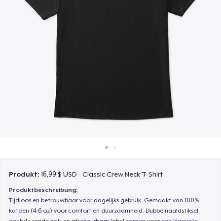
So funktioniert's
Überall verkaufen
Etwas verkaufen
Produkt:
16,99 $ USD - Classic Crew Neck T-Shirt
Produktbeschreibung:
Tijdloos en betrouwbaar voor dagelijks gebruik. Gemaakt van 100%
katoen (4-6 oz) voor comfort en duurzaamheid. Dubbelnaaldstiksel,
geribde ronde hals en afscheurbaar label zorgen voor een klassieke,