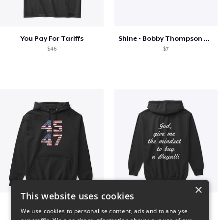
You Pay For Tariffs
Shine - Bobby Thompson Band Merch
$46
$7
×
This website uses cookies
Vintage 45-47 Design
B
We use cookies to personalise content, ads and to analyse
$40
$51