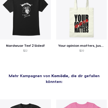
Nardwuar Tee! 2 Sided!
Your opinion matters, Just not to me!
$22
$20
Mehr Kampagnen von
Komödie
, die dir gefallen
könnten: