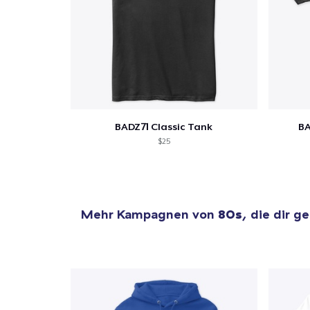
BADZ71 Classic Tank
BA
$25
Mehr Kampagnen von
80s
, die dir g
1
Artik
hinzug