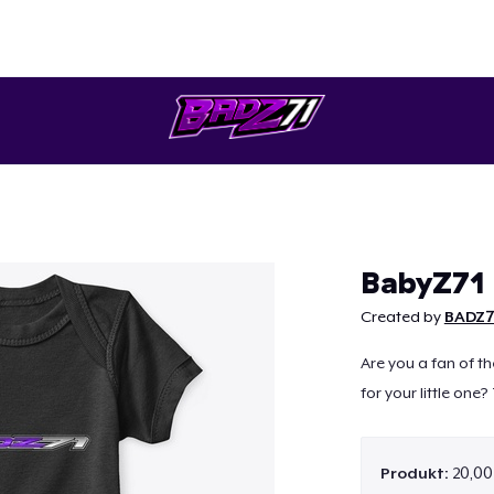
Weiter
BabyZ71 
Created by
BADZ7
Are you a fan of 
for your little one?
Produkt:
20,00