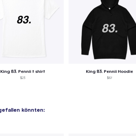
 Kasse gehen
Weiter Einkaufen
King 83. Pennii t shirt
King 83. Pennii Hoodie
$23
$67
 gefallen könnten: