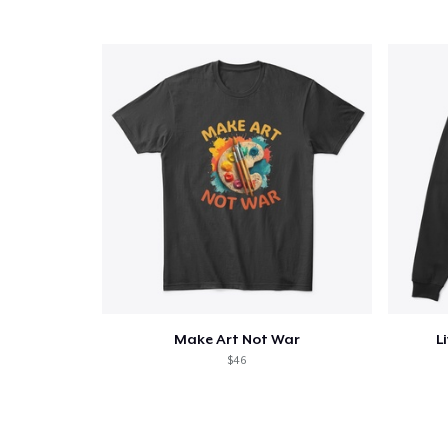
Make Art Not War
L
$46