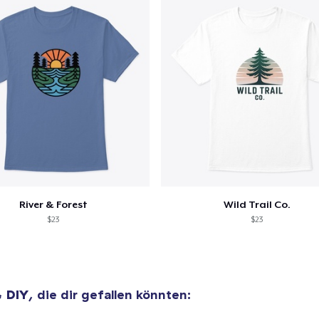
River & Forest
Wild Trail Co.
$23
$23
& DIY
, die dir gefallen könnten: