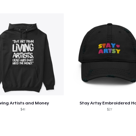
iving Artists and Money
Stay Artsy Embroidered H
$41
$27