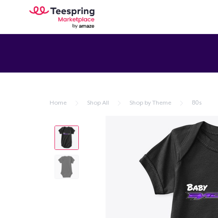
Home
Shop All
Shop by Theme
80s