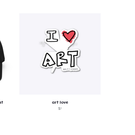
at
art love
$7