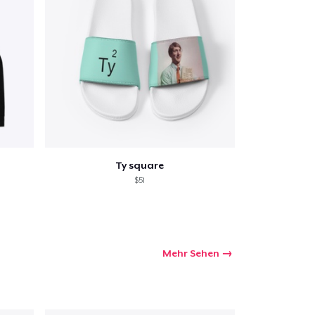
Menge
Ty square
$51
Mehr Sehen