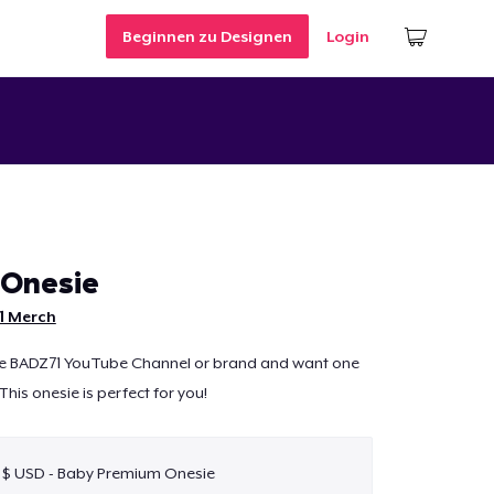
Beginnen zu Designen
Login
Onesie
1 Merch
the BADZ71 YouTube Channel or brand and want one
 This onesie is perfect for you!
 $ USD - Baby Premium Onesie