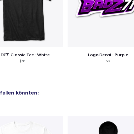
DZ71 Classic Tee - White
Logo Decal - Purple
$28
$8
efallen könnten:
el wurde zum
Einkaufswagen
efügt
Zum Ein