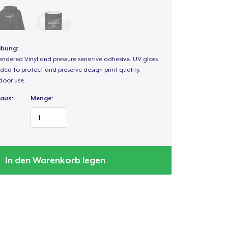
ibung:
endered Vinyl and pressure sensitive adhesive. UV gloss
ded to protect and preserve design print quality.
door use.
 aus:
Menge:
In den Warenkorb legen