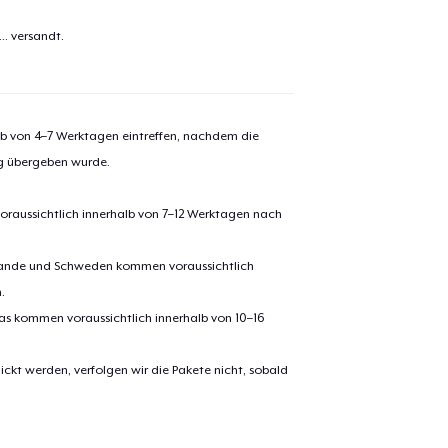
el wurde zum
Einkaufswagen
..
versandt.
efügt
Zum Ein
alb von 4–7 Werktagen eintreffen, nachdem die
ng übergeben wurde.
 Kasse gehen
Weiter Einkaufen
oraussichtlich innerhalb von 7–12 Werktagen nach
Die Cut Sticker
erlande und Schweden kommen voraussichtlich
.
Unisex Premium Pullover Hoodie
pas kommen voraussichtlich innerhalb von 10–16
ickt werden, verfolgen wir die Pakete nicht, sobald
Mug