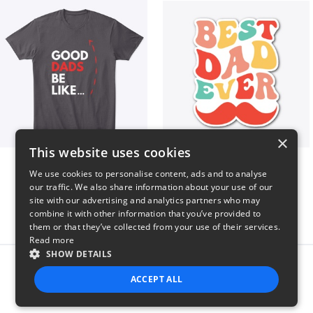
×
This website uses cookies
Good Dads Be Like...
Best Dad Ever!
We use cookies to personalise content, ads and to analyse
$35
$5
our traffic. We also share information about your use of our
site with our advertising and analytics partners who may
combine it with other information that you’ve provided to
them or that they’ve collected from your use of their services.
Read more
SHOW DETAILS
Report this product
ACCEPT ALL
STRICTLY NECESSARY
PERFORMANCE