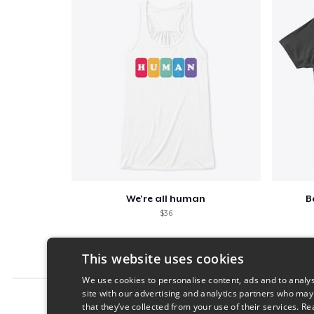
We're all human
B
$36
This website uses cookies
We use cookies to personalise content, ads and to analys
site with our advertising and analytics partners who may
Report this product
that they’ve collected from your use of their services.
Re