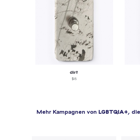
dirt
$18
Mehr Kampagnen von
LGBTQIA+
, di