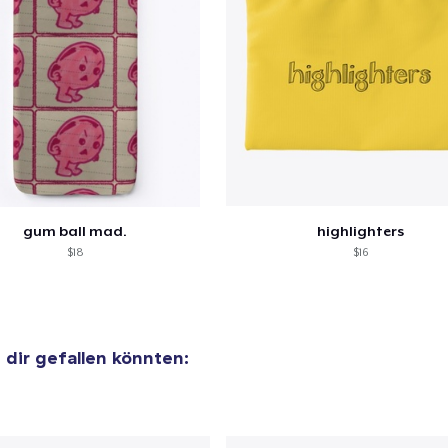
gum ball mad.
highlighters
$18
$16
e dir gefallen könnten: