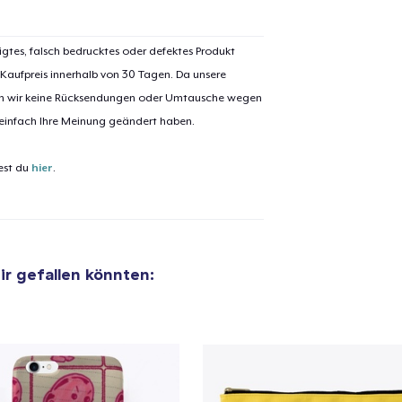
igtes, falsch bedrucktes oder defektes Produkt
 Kaufpreis innerhalb von 30 Tagen. Da unsere
el wurde zum
Einkaufswagen
nen wir keine Rücksendungen oder Umtausche wegen
 einfach Ihre Meinung geändert haben.
efügt
Zum Ein
est du
hier
.
 Kasse gehen
Weiter Einkaufen
dir gefallen könnten:
Die Cut Sticker
11,00 $
Mug
16,99 $