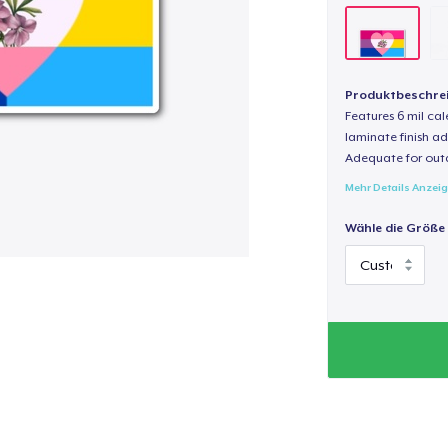
Produktbeschre
Features 6 mil cal
laminate finish ad
Adequate for out
Mehr Details Anzei
Wähle die Größe