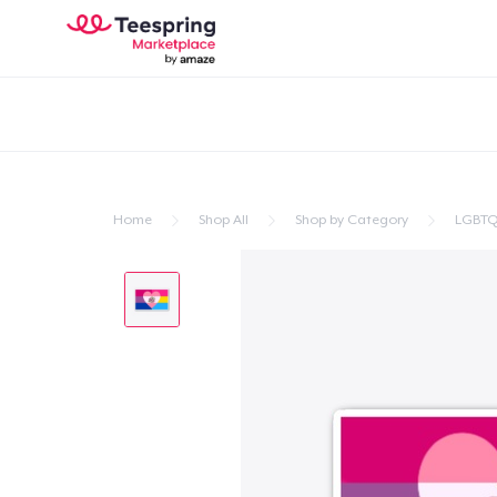
Home
Shop All
Shop by Category
LGBTQ