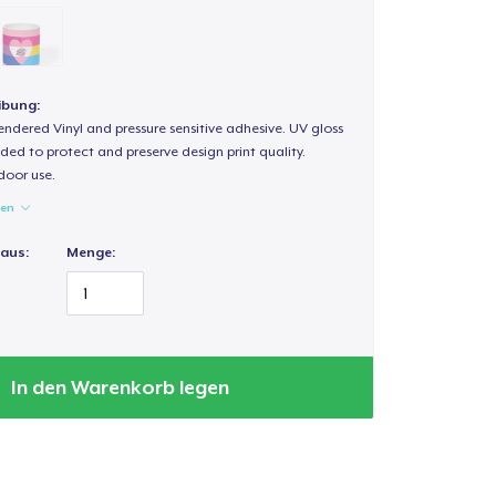
ibung:
endered Vinyl and pressure sensitive adhesive. UV gloss
ded to protect and preserve design print quality.
door use.
gen
 aus:
Menge:
In den Warenkorb legen