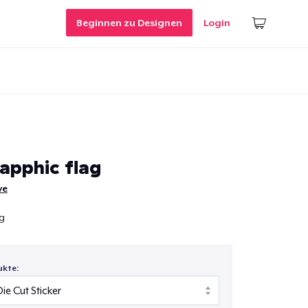
Beginnen zu Designen
Login
apphic flag
ve
ag
ukte: