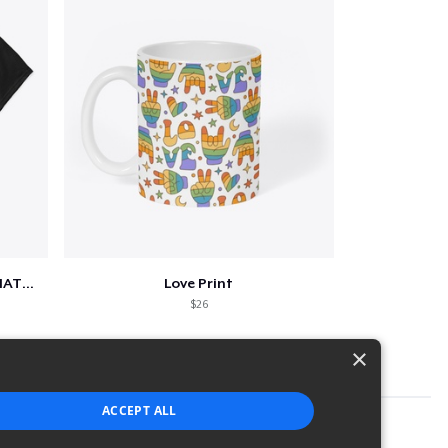
SCIENCE IS REAL, BLACK LIVES MATTER
Love Print
$26
×
ACCEPT ALL