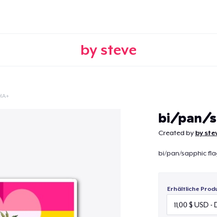
by steve
IA+
Weiter
bi/pan/s
Created by
by ste
bi/pan/sapphic fl
Erhältliche Prod