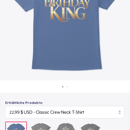
23,99 $
So funktioniert's
Überall verkaufen
Comfort Colors 1717 | Classic Heavyweight T-Shirt
24,99 $
Etwas verkaufen
Next Level 3600 | Premium Ring-Spun Cotton T-Shirt
24,99 $
Erhältliche Produkte: