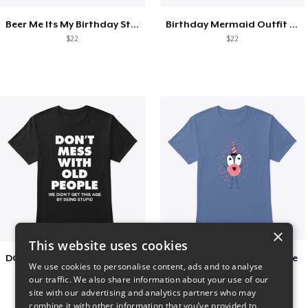
Beer Me Its My Birthday St Patricks Day
Birthday Mermaid Outfit Costume
$22
$22
×
This website uses cookies
DON´T MESS WITH OLD PEOPLE
Adoption Is Both celebrate
We use cookies to personalise content, ads and to analyse
$48
$22
our traffic. We also share information about your use of our
site with our advertising and analytics partners who may
combine it with other information that you’ve provided to