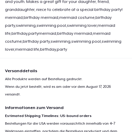
and youth. Makes a great gift for your daughter, friend,
granddaughter, niece to celebrate at a special birthday party!
mermaid,birthday mermaid,mermaid costume,birthday
party,swimming,swimming pool,swimming lover,mermaid
life,birthday,partymermaid,birthday mermaid,mermaid
costume,birthday party,swimming,swimming pool,swimming
lover,mermaid life,birthday,party
Versanddetails
Alle Produkte werden auf Bestellung gedruckt.
Wenn du jetzt bestellt, wird es am oder vor dem
August 17, 2026
versandt.
Informationen zum Versand
Estimated Shipping Timelines: US-bound orders
Bestellungen für die USA werden voraussichtlich innerhalb von 4–7
Werktagen eintreffen, nachdem die Bestellung produziert und dem