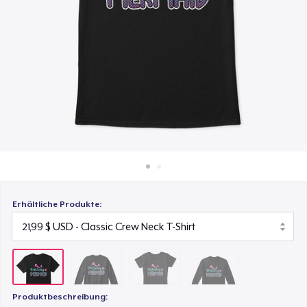
33,99 $
So funktioniert's
Überall verkaufen
Women's Comfort Tee
22,99 $
Etwas verkaufen
Classic Long Sleeve Tee
25,99 $
Erhältliche Produkte:
Produktbeschreibung: