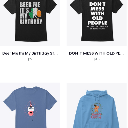
Beer Me Its My Birthday St Patricks Day
DON´T MESS WITH OLD PEOPLE
$22
$48