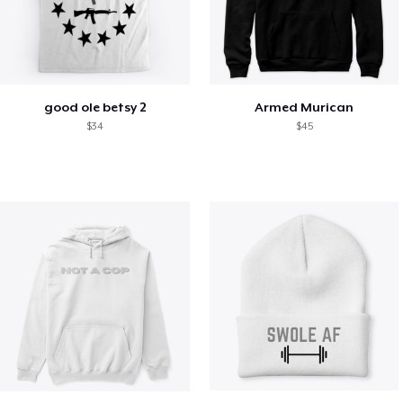
good ole betsy 2
Armed Murican
$34
$45