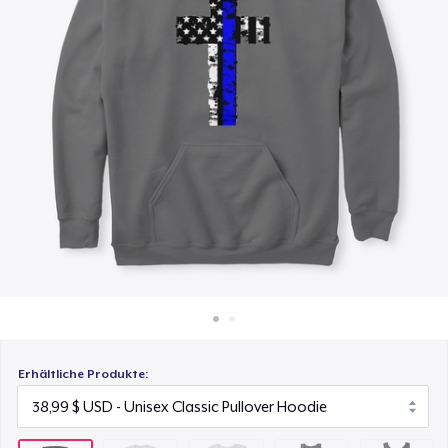
22,99 $
So funktioniert's
Überall verkaufen
Women's Comfort Tee
22,99 $
Etwas verkaufen
Women's Flowy Tank Top
26,99 $
Premium Tank Top
22,99 $
Erhältliche Produkte: