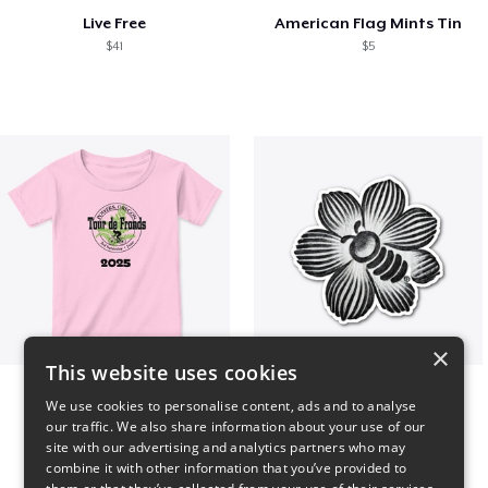
Live Free
American Flag Mints Tin
$41
$5
×
This website uses cookies
2025 Tour de Fronds
Bee kind to insects
We use cookies to personalise content, ads and to analyse
$22
$7
our traffic. We also share information about your use of our
site with our advertising and analytics partners who may
combine it with other information that you’ve provided to