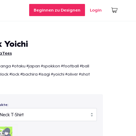
Beginnen zu Designen
Login
 Yoichi
aTees
anga #otaku #japan #spokkon #football #ball
elock #lock #bachira #isagi #yoichi #oliver #shot
ukte: