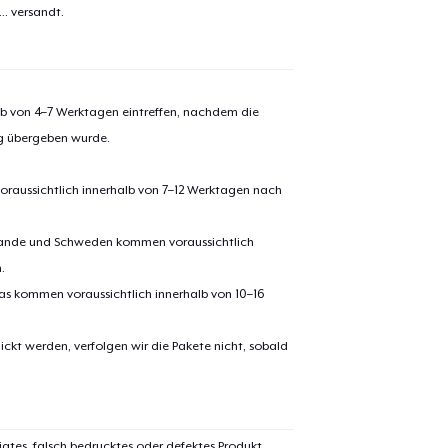
el wurde zum
Einkaufswagen
..
versandt.
efügt
Zum Ein
alb von 4–7 Werktagen eintreffen, nachdem die
ng übergeben wurde.
 Kasse gehen
Weiter Einkaufen
oraussichtlich innerhalb von 7–12 Werktagen nach
Classic Crew Neck T-Shirt
erlande und Schweden kommen voraussichtlich
.
Poster - 18" x 24"
pas kommen voraussichtlich innerhalb von 10–16
ickt werden, verfolgen wir die Pakete nicht, sobald
igtes, falsch bedrucktes oder defektes Produkt