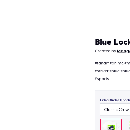
Blue Lock
Created by
Mang
#fanart #anime #m
Weiter
#striker #blue #blu
#sports
Erhältliche Prod