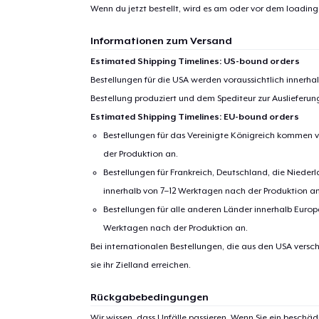
1
Artik
Wenn du jetzt bestellt, wird es am oder vor dem
loading.
hinzug
Informationen zum Versand
Estimated Shipping Timelines: US-bound orders
Bestellungen für die USA werden voraussichtlich innerh
Bestellung produziert und dem Spediteur zur Auslieferu
Estimated Shipping Timelines: EU-bound orders
Zur
Bestellungen für das Vereinigte Königreich kommen v
der Produktion an.
Bestellungen für Frankreich, Deutschland, die Nied
innerhalb von 7–12 Werktagen nach der Produktion an
Bestellungen für alle anderen Länder innerhalb Euro
Werktagen nach der Produktion an.
Bei internationalen Bestellungen, die aus den USA versch
sie ihr Zielland erreichen.
Rückgabebedingungen
Wir wissen, dass Unfälle passieren. Wenn Sie ein beschäd