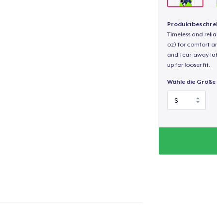
Produktbeschre
Timeless and reli
oz) for comfort an
and tear-away label
up for looser fit.
Wähle die Größe