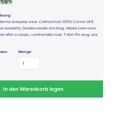
ibung:
able for everyday wear. Crafted from 100% Cotton (4-6
d durability. Double-needle stitching, ribbed crew-neck,
 offer a classic, comfortable look. T-shirt fits snug; size
 aus:
Menge:
In den Warenkorb legen