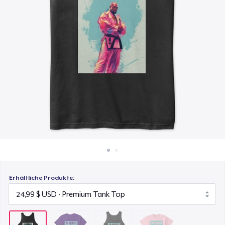
22,99 $
So funktioniert's
Überall verkaufen
Classic Tank Top
24,99 $
Etwas verkaufen
Next Level 3600 | Premium Ring-Spun Cotton T-Shirt
24,99 $
Erhältliche Produkte: