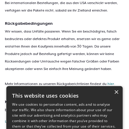
Bei internationalen Bestellungen, die aus den USA verschickt werden,
verfolgen wir die Pakete nicht, sobald sie ihr Zielland erreichen.
Rückgabebedingungen
Wir wissen, dass Unfälle passieren. Wenn Sie ein beschädigtes, falsch
bedrucktes oder defektes Produkt erhalten, ersetzen wir es gerne oder
erstatten Ihnen den Kaufpreis innerhalb von 30 Tagen. Da unsere
Produkte jedoch auf Bestellung gefertigt werden, können wir keine
Rücksendungen oder Umtausche wegen falscher Größen oder Farben
akzeptieren oder wenn Sie einfach Ihre Meinung geändert haben.
Mehr Informationen zu unseren Rückgaberichtlinien findest du
hier
.
×
This website uses cookies
Kampagnen-ID:
We use cookies to personalise content, ads and to analyse
our traffic. We also share information about your use of our
bmf-collection
site with our advertising and analytics partners who may
combine it with other information that you’ve provided to
Listing melden
them or that they’ve collected from your use of their services.