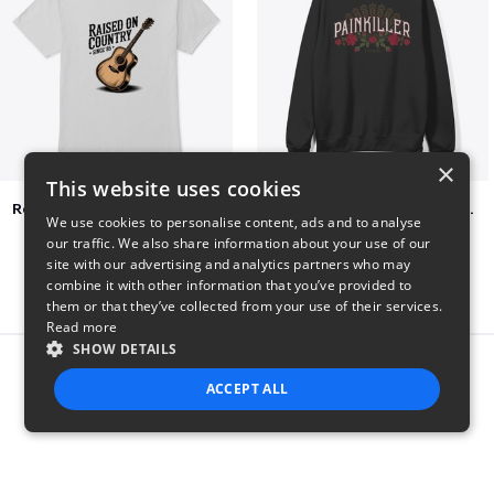
×
This website uses cookies
Raised on Country Since 85
Jon Dretto "Painkiller" Merch Collection
We use cookies to personalise content, ads and to analyse
$23
$39
our traffic. We also share information about your use of our
site with our advertising and analytics partners who may
combine it with other information that you’ve provided to
them or that they’ve collected from your use of their services.
Read more
SHOW DETAILS
Report this product
ACCEPT ALL
STRICTLY NECESSARY
PERFORMANCE
TARGETING
FUNCTIONALITY