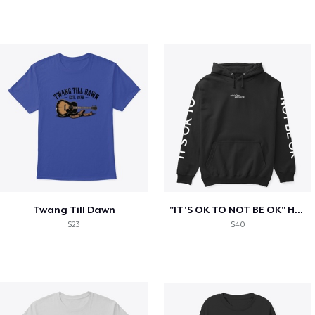
Twang Till Dawn
"IT'S OK TO NOT BE OK" Hoodie (BP LOGO)
$23
$40