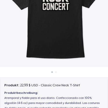
So funktioniert's
Überall verkaufen
Etwas verkaufen
Produkt:
22,99 $ USD - Classic Crew Neck T-Shirt
Produktbeschreibung:
Atemporal y fiable para el uso diario. Confeccionado con 100%
algodón (4-6 oz) para mayor comodidad y durabilidad. Las costuras
de doble aguja, el cuello redondo acanalado y la etiqueta extraíble