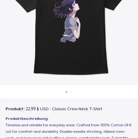
So funktioniert's
Überall verkaufen
Etwas verkaufen
Produkt:
22,99 $ USD - Classic Crew Neck T-Shirt
Produktbeschreibung:
Timeless and reliable for everyday wear. Crafted from 100% Cotton (4-6
oz) for comfort and durability. Double-needle stitching, ribbed crew-
neck, and tear-away label offer a classic, comfortable look. T-shirt fits