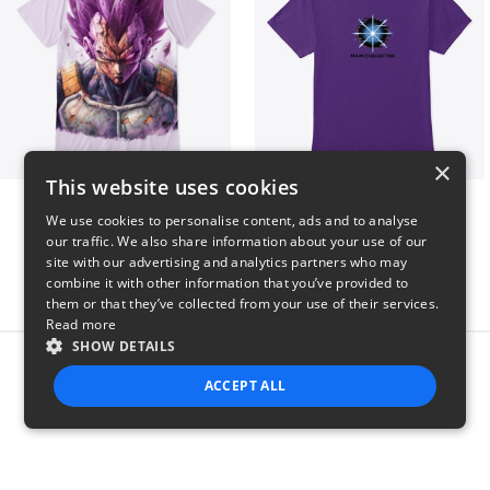
×
This website uses cookies
Ultra Ego - JoakoZeta
Main Character Spark
We use cookies to personalise content, ads and to analyse
$40
$23
our traffic. We also share information about your use of our
site with our advertising and analytics partners who may
combine it with other information that you’ve provided to
them or that they’ve collected from your use of their services.
Read more
SHOW DETAILS
Report this product
ACCEPT ALL
STRICTLY NECESSARY
PERFORMANCE
TARGETING
FUNCTIONALITY