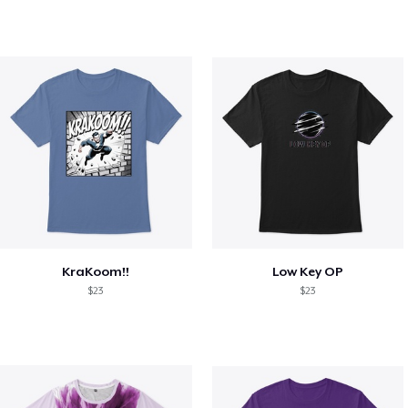
KraKoom!!
Low Key OP
$23
$23