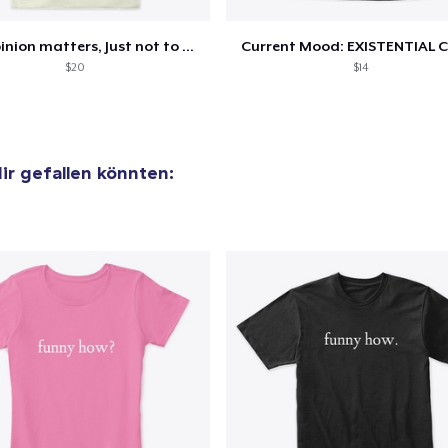
Comfort Tee
Your opinion matters, Just not to me!
Current Mood: EXISTENTIAL C
19,99 $
$20
$14
Die Cut Sticker
6,99 $
dir gefallen könnten:
Unisex Classic Pullover Hoodie
31,81 $
Unisex Classic Crewneck Sweatshirt
29,81 $
Women's Flowy Tank Top
22,59 $
Premium Tank Top
21,85 $