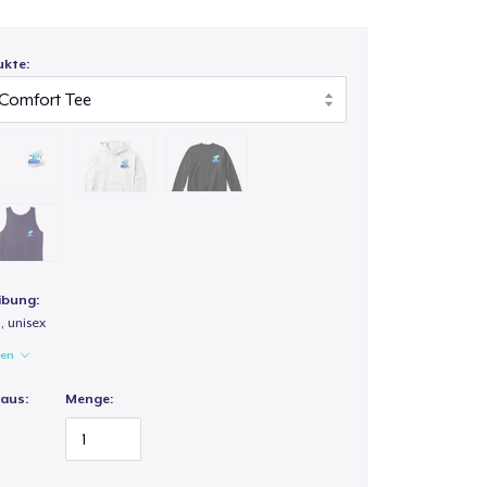
ukte:
ibung:
 unisex
gen
 aus:
Menge: