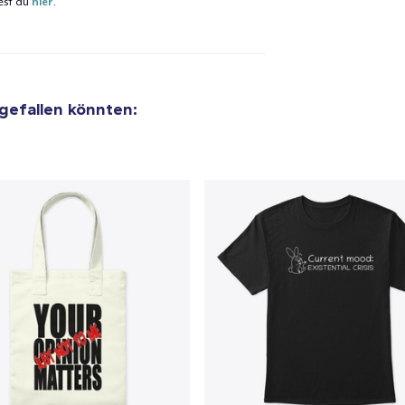
est du
hier
.
 gefallen könnten:
el wurde zum
Einkaufswagen
efügt
Zum Ein
 Kasse gehen
Weiter Einkaufen