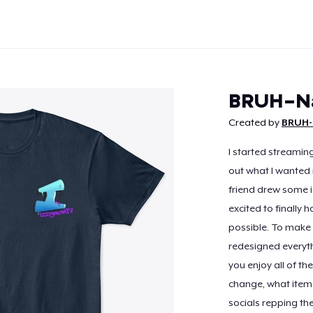
BRUH-Na
Created by
BRUH-
I started streamin
Weiter
out what I wanted m
friend drew some 
excited to finally 
possible. To make u
redesigned everyth
you enjoy all of t
change, what items
socials repping the