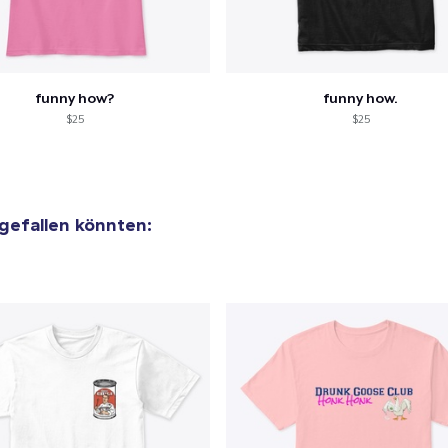
funny how?
funny how.
$25
$25
 gefallen könnten: