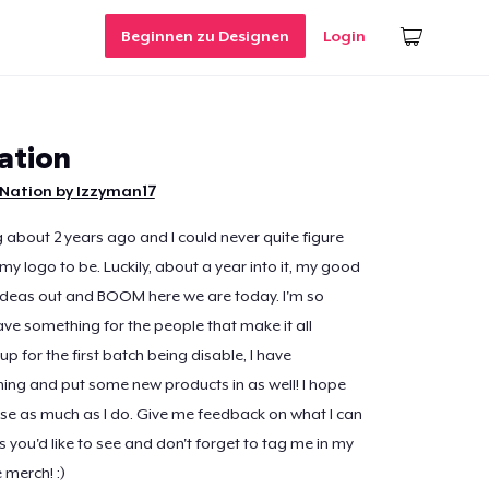
Beginnen zu Designen
Login
tion
Nation by Izzyman17
g about 2 years ago and I could never quite figure
y logo to be. Luckily, about a year into it, my good
ideas out and BOOM here we are today. I'm so
have something for the people that make it all
p for the first batch being disable, I have
ing and put some new products in as well! I hope
hese as much as I do. Give me feedback on what I can
 you'd like to see and don't forget to tag me in my
 merch! :)