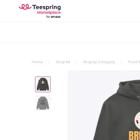
Home
Shop All
Shop by Category
Food &