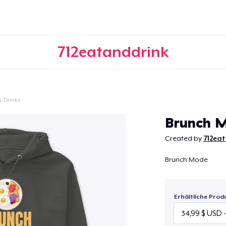
712eatanddrink
 Drinks
Weiter
Brunch 
Created by
712ea
Brunch Mode
Erhältliche Prod