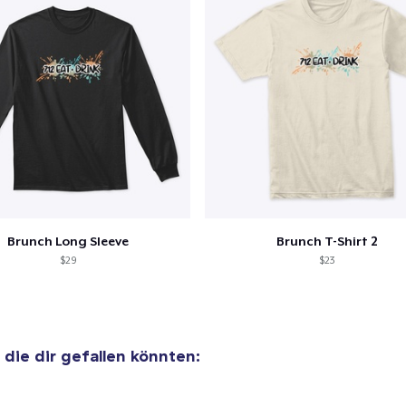
Comfort Colors 1717 | Classic Heavyweight T-Shirt
22,99 $
Classic Long Sleeve Tee
26,99 $
Brunch Long Sleeve
Brunch T-Shirt 2
$29
$23
, die dir gefallen könnten: