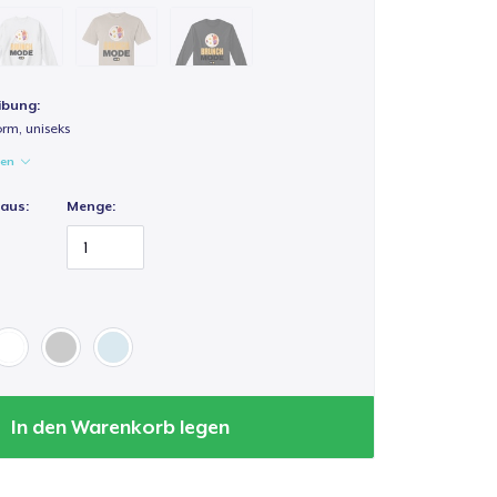
ibung:
rm, uniseks
gen
 aus:
Menge:
In den Warenkorb legen