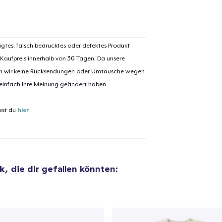
igtes, falsch bedrucktes oder defektes Produkt
 Kaufpreis innerhalb von 30 Tagen. Da unsere
el wurde zum
Einkaufswagen
nen wir keine Rücksendungen oder Umtausche wegen
efügt
Zum Ein
 einfach Ihre Meinung geändert haben.
est du
hier
.
 Kasse gehen
Weiter Einkaufen
k
, die dir gefallen könnten:
Unisex Premium Pullover Hoodie
34,99 $
Unisex Classic Crewneck Sweatshirt
29,99 $