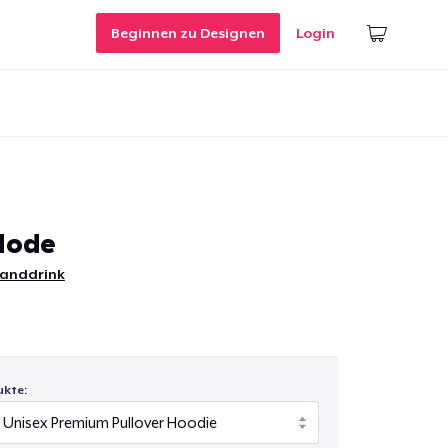
Beginnen zu Designen
Login
Mode
tanddrink
ukte: