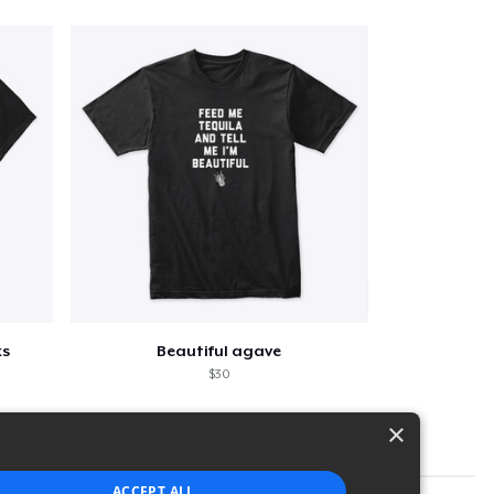
ks
Beautiful agave
$30
×
ACCEPT ALL