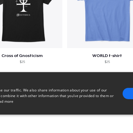
Cross of Gnosticism
WORLD t-shirt
$25
$25
e our traffic. We also share information about your use of our
 combine it with other information that you’ve provided to them or
ad more
E
TARGETING
FUNCTIONALITY
UNCLASSIFIED