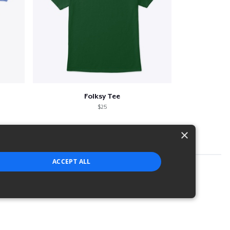
Folksy Tee
$25
×
ACCEPT ALL