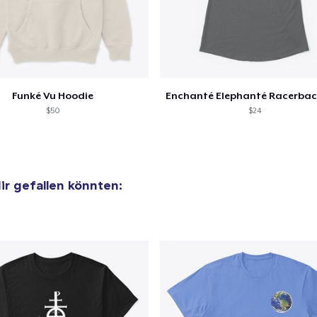
Funké Vu Hoodie
$50
$24
dir gefallen könnten: