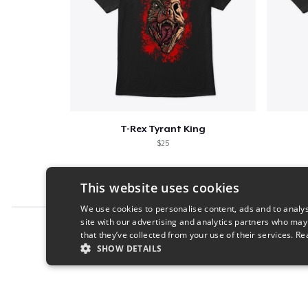
T-Rex Tyrant King
$25
This website uses cookies
We use cookies to personalise content, ads and to analys
site with our advertising and analytics partners who may
Report this product
that they’ve collected from your use of their services.
Re
SHOW DETAILS
STRICTLY NECESSARY
PERFORMANC