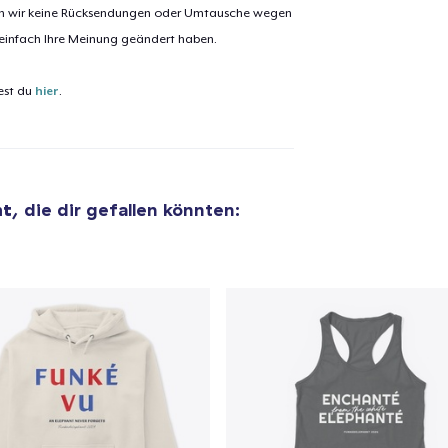
nen wir keine Rücksendungen oder Umtausche wegen
 einfach Ihre Meinung geändert haben.
el wurde zum
Einkaufswagen
est du
efügt
hier
.
Zum Ein
nt
, die dir gefallen könnten:
 Kasse gehen
Weiter Einkaufen