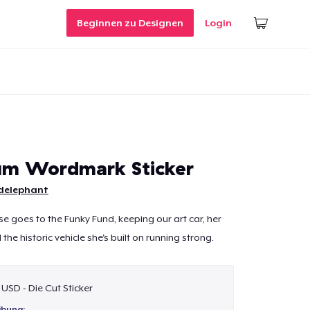
Beginnen zu Designen
Login
um Wordmark Sticker
delephant
se goes to the Funky Fund, keeping our art car, her
he historic vehicle she's built on running strong.
 USD - Die Cut Sticker
ibung: