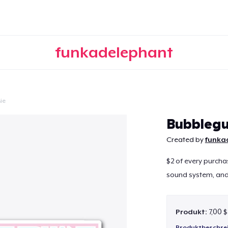
funkadelephant
ie
Weiter
Bubbleg
Created by
funka
$2 of every purcha
sound system, and t
Produkt:
7,00 $
Produktbeschre