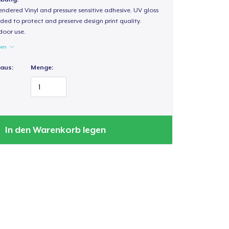
endered Vinyl and pressure sensitive adhesive. UV gloss
ded to protect and preserve design print quality.
door use.
gen
 aus:
Menge:
In den Warenkorb legen