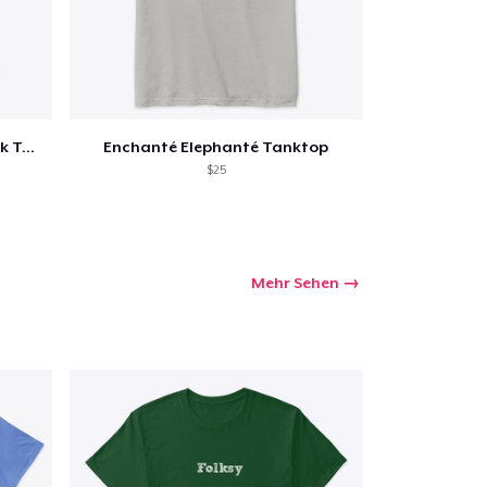
Enchanté Elephanté Racerback Tanktop
Enchanté Elephanté Tanktop
$25
Mehr Sehen