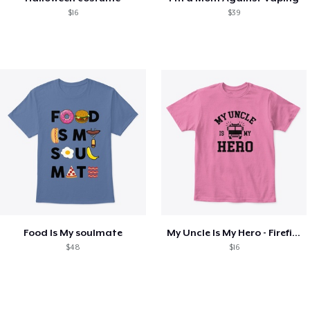
$16
$39
Food Is My soulmate
My Uncle Is My Hero - Firefighter
$48
$16