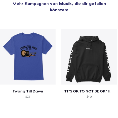
Mehr Kampagnen von
Musik
, die dir gefallen
könnten:
Twang Till Dawn
"IT'S OK TO NOT BE OK" Hoodie (BP LOGO)
$23
$40