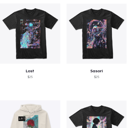
Lost
Sasori
$25
$25