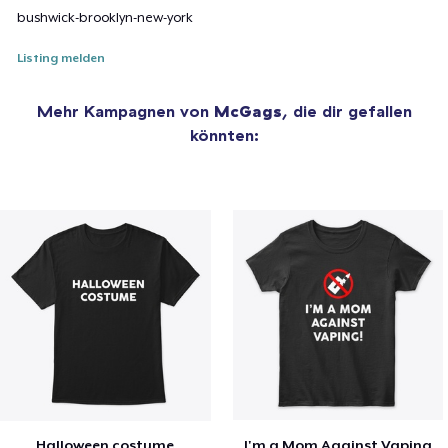
bushwick-brooklyn-new-york
Listing melden
Mehr Kampagnen von
McGags
, die dir gefallen
könnten:
Halloween costume
I'm a Mom Against Vaping