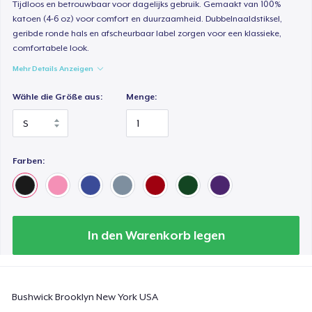
Tijdloos en betrouwbaar voor dagelijks gebruik. Gemaakt van 100%
25,99 $
katoen (4-6 oz) voor comfort en duurzaamheid. Dubbelnaaldstiksel,
geribde ronde hals en afscheurbaar label zorgen voor een klassieke,
Next Level 3600 | Premium Ring-Spun Cotton T-Shirt
comfortabele look.
23,99 $
Mehr Details Anzeigen
Wähle die Größe aus:
Menge:
Farben:
In den Warenkorb legen
Bushwick Brooklyn New York USA