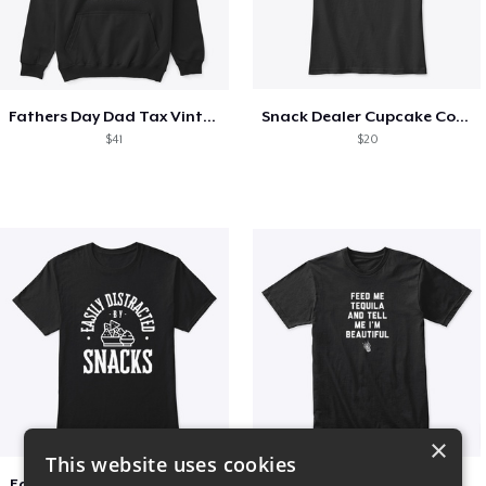
Fathers Day Dad Tax Vintage Papa T-Shirt
Snack Dealer Cupcake Cookie and Milk
$41
$20
×
This website uses cookies
Easily Distracted by Snacks
Beautiful agave