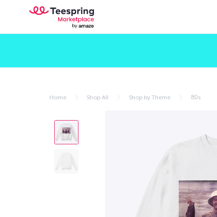
Home
Shop All
Shop by Theme
80s