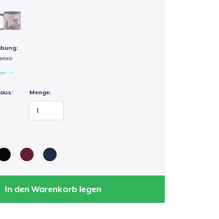
ibung:
isexo
gen
 aus:
Menge:
In den Warenkorb legen