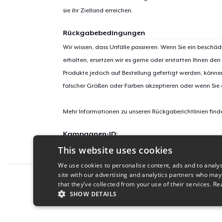
sie ihr Zielland erreichen.
Rückgabebedingungen
Wir wissen, dass Unfälle passieren. Wenn Sie ein beschäd
erhalten, ersetzen wir es gerne oder erstatten Ihnen den
Produkte jedoch auf Bestellung gefertigt werden, kön
falscher Größen oder Farben akzeptieren oder wenn Sie
Mehr Informationen zu unseren Rückgaberichtlinien find
Kampagnen-ID:
This website uses cookies
buy-elio
We use cookies to personalise content, ads and to analys
site with our advertising and analytics partners who may
Report this product
that they’ve collected from your use of their services.
Re
SHOW DETAILS
STRICTLY NECESSARY
PERFORMANC