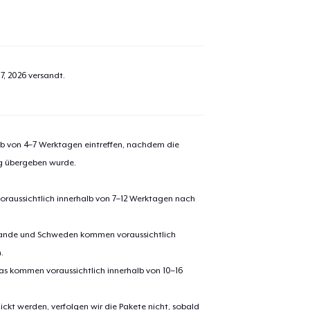
el wurde zum
Einkaufswagen
efügt
7, 2026
versandt.
Zum Ein
alb von 4–7 Werktagen eintreffen, nachdem die
 Kasse gehen
ng übergeben wurde.
Weiter Einkaufen
Unisex Classic Crewneck Sweatshirt
oraussichtlich innerhalb von 7–12 Werktagen nach
23,40 $
erlande und Schweden kommen voraussichtlich
Black Mug
.
18,99 $
pas kommen voraussichtlich innerhalb von 10–16
ickt werden, verfolgen wir die Pakete nicht, sobald