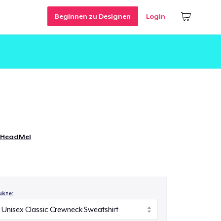
Beginnen zu Designen
Login
HeadMel
ukte: