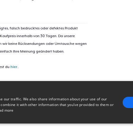
igtes, falsch bedrucktes oder defektes Produkt
 Kaufpreis innerhalb von 30 Tagen. Da unsere
nen wir keine Rücksendungen oder Umtausche wegen
 einfach Ihre Meinung geändert haben.
est du
hier
.
e our traffic. We also share information about your use of our
 combine it with other information that you’ve provided to them or
ad more
E
TARGETING
FUNCTIONALITY
UNCLASSIFIED