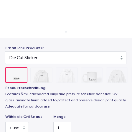
So funktioniert's
Überall verkaufen
Unisex Premium Pullover Hoodie
Etwas verkaufen
Mug
Erhältliche Produkte:
Unisex Classic Crewneck Sweatshirt
Women's Classic Tee
Produktbeschreibung:
Features 6 mil calendered Vinyl and pressure sensitive adhesive. UV
gloss laminate finish added to protect and preserve design print quality.
Classic Long Sleeve Tee
Adequate for outdoor use.
Wähle die Größe aus:
Menge:
Next Level 3600 | Premium Ring-Spun Cotton T-Shirt