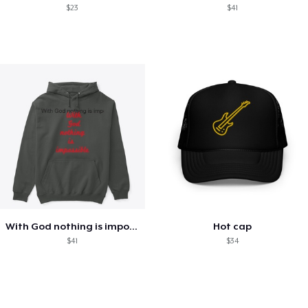
$23
$41
With God nothing is impossible .
Hot cap
$41
$34