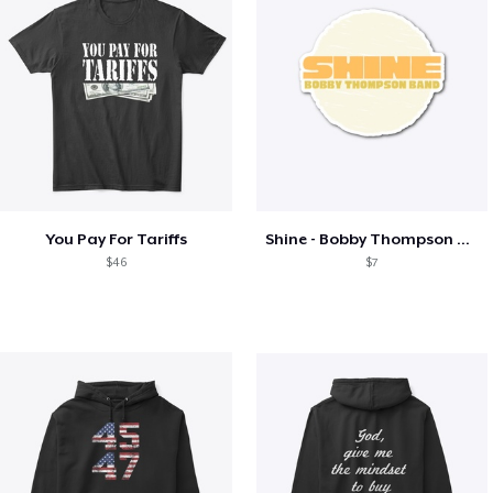
You Pay For Tariffs
Shine - Bobby Thompson Band Merch
$46
$7