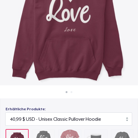
40,99 $
So funktioniert's
Überall verkaufen
Bella Canvas 3001 | Classic Unisex Jersey T-Shirt
21,99 $
Etwas verkaufen
Mug
15,99 $
Unisex Classic Crewneck Sweatshirt
32,99 $
Women's Classic Tee
23,99 $
Erhältliche Produkte: