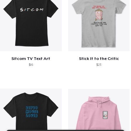
Sitcom TV Text Art
Stick It to the Critic
$16
$23