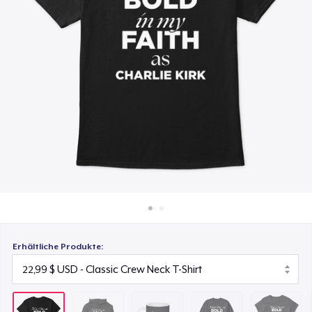
40,99 $
So funktioniert's
Überall verkaufen
Mug
15,99 $
Etwas verkaufen
Unisex Classic Crewneck Sweatshirt
32,99 $
Women's Classic Tee
23,99 $
Classic Long Sleeve Tee
30,99 $
Erhältliche Produkte: