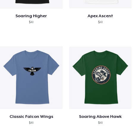
Soaring Higher
Apex Ascent
$41
$41
Classic Falcon Wings
Soaring Above Hawk
$41
$41