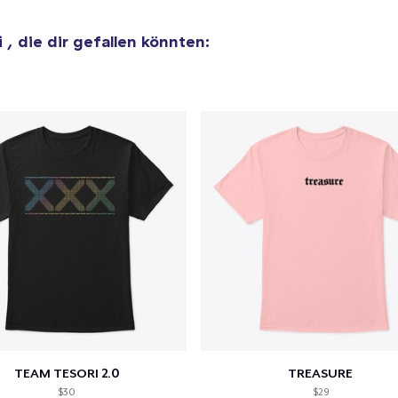
i
, die dir gefallen könnten:
el wurde zum
Einkaufswagen
efügt
Zum Ein
 Kasse gehen
Weiter Einkaufen
TEAM TESORI 2.0
TREASURE
$30
$29