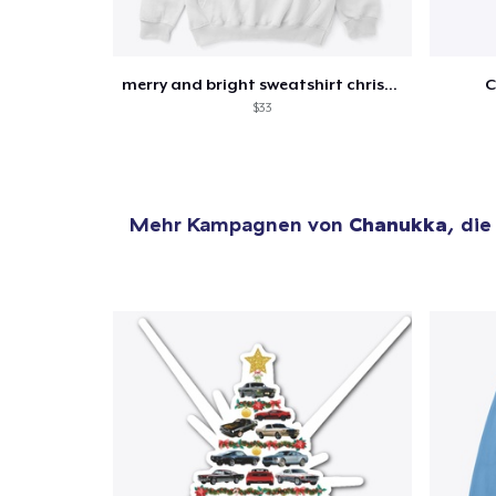
merry and bright sweatshirt christmas
C
$33
Mehr Kampagnen von
Chanukka
, die