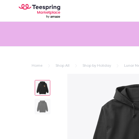
Home
Shop All
Shop by Holiday
Lunar N