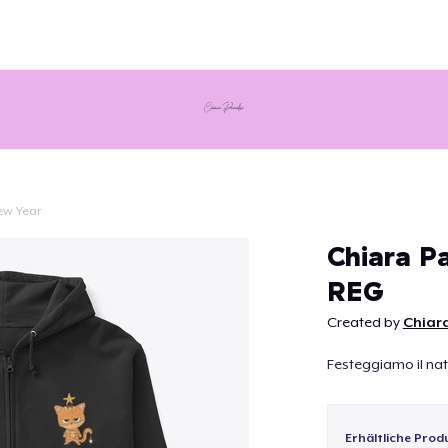
ew Year
Weiter
Chiara Pa
REG
Created by
Chiara
Festeggiamo il nat
Erhältliche Prod