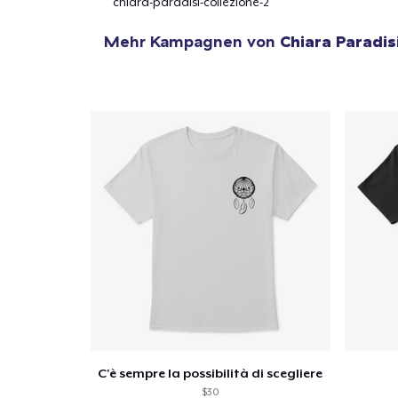
chiara-paradisi-collezione-2
Mehr Kampagnen von
Chiara Paradis
1
Artik
hinzug
Zur
C'è sempre la possibilità di scegliere
$30