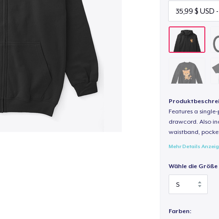
Produktbeschre
Features a single
drawcord. Also inc
waistband, pocket
Mehr Details Anzei
Wähle die Größe
Farben: