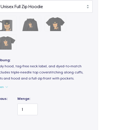
ibung:
-ply hood, tag-free neck label, and dyed-to-match
ludes triple-needle top coverstitching along cuffs,
s and hood and a full-zip front with pockets.
gen
 aus:
Menge: